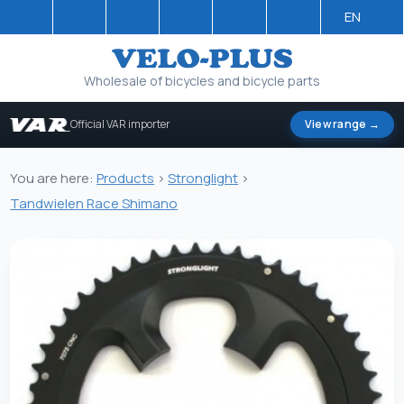
EN
Wholesale of bicycles and bicycle parts
Official VAR importer
View range →
You are here:
Products
>
Stronglight
>
Tandwielen Race Shimano