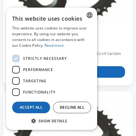
This website uses cookies
This website uses cookies to improve user
DUTCH
experience. By using our website you
consent to all cookies in accordance with
FRENCH
STR273904
our Cookie Policy.
Read more
ENGLISH
Tandwiel Stronglight Dura Ace FC-9000 4 gaats 49 tanden
STRICTLY NECESSARY
PERFORMANCE
View product
TARGETING
FUNCTIONALITY
ACCEPT ALL
DECLINE ALL
SHOW DETAILS