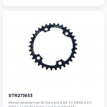
STR273653
Binnen tandwiel voor Shi Dura Ace & DI2: FC-R9100 & FC-
9000 4 gaats 39 tanden (voor buitenblad 53)