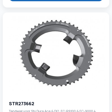
STR273662
Tandwiel voor Shi Dura Ace & DI2: FC-R9100 & FC-9000 4