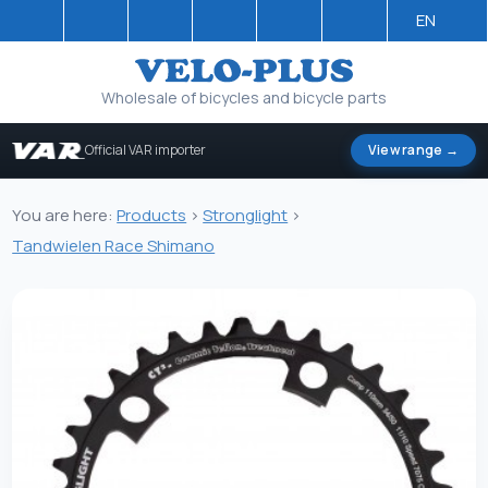
EN
Wholesale of bicycles and bicycle parts
Official VAR importer
View range →
You are here:
Products
>
Stronglight
>
Tandwielen Race Shimano