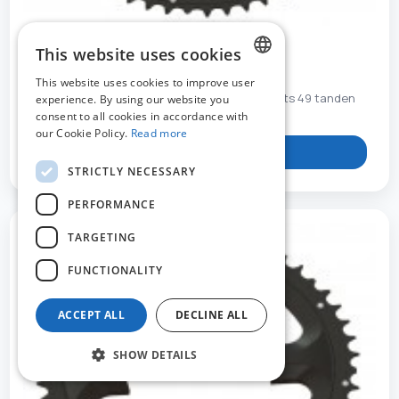
This website uses cookies
STR273904
This website uses cookies to improve user
DUTCH
Tandwiel Stronglight Dura Ace FC-9000 4 gaats 49 tanden
experience. By using our website you
consent to all cookies in accordance with
FRENCH
our Cookie Policy.
Read more
View product
ENGLISH
STRICTLY NECESSARY
PERFORMANCE
TARGETING
FUNCTIONALITY
ACCEPT ALL
DECLINE ALL
SHOW DETAILS