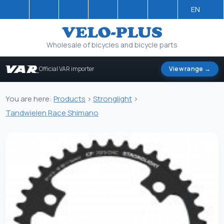
EN
Wholesale of bicycles and bicycle parts
Official VAR importer
View range →
You are here:
Products
>
Stronglight
>
Tandwielen Race Shimano