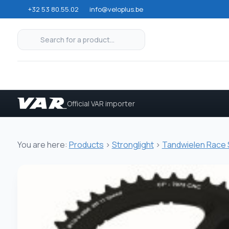
+32 53 80.55.02
info@veloplus.be
Official VAR importer
You are here:
Products
>
Stronglight
>
Tandwielen Race