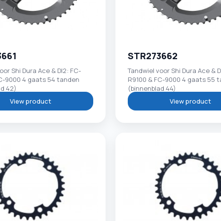
3661
STR273662
oor Shi Dura Ace & DI2: FC-
Tandwiel voor Shi Dura Ace & D
C-9000 4 gaats 54 tanden
R9100 & FC-9000 4 gaats 55 
ad 42)
(binnenblad 44)
View product
View product