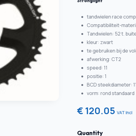
Stronglight
tandwielen race compa
Compatibiliteit-mater
Tandwielen: 52 t. buit
kleur: zwart
te gebruiken bij de v
afwerking: CT2
speed: 11
positie: 1
BCD steekdiameter: 
vorm: rond standaard
€ 120.05
VAT Incl
Quantity