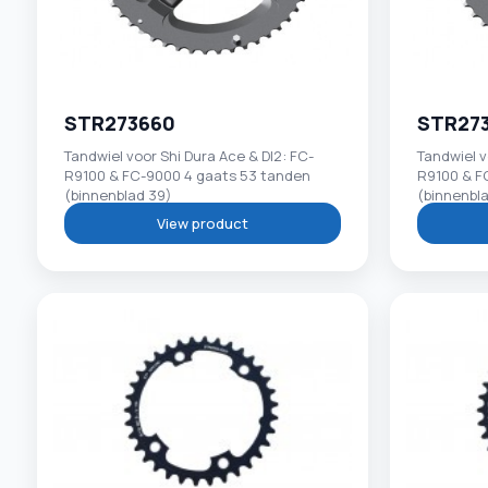
STR273660
STR27
Tandwiel voor Shi Dura Ace & DI2: FC-
Tandwiel v
R9100 & FC-9000 4 gaats 53 tanden
R9100 & F
(binnenblad 39)
(binnenbl
View product