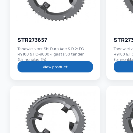
STR273657
STR27
Tandwiel voor Shi Dura Ace & DI2: FC-
Tandwiel v
R9100 & FC-9000 4 gaats 50 tanden
R9100 & F
(binnenblad 34)
(binnenbl
View product