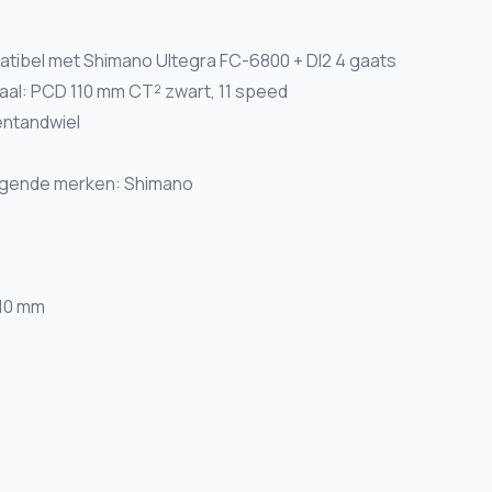
tibel met Shimano Ultegra FC-6800 + DI2 4 gaats
iaal: PCD 110 mm CT² zwart, 11 speed
entandwiel
olgende merken: Shimano
110 mm