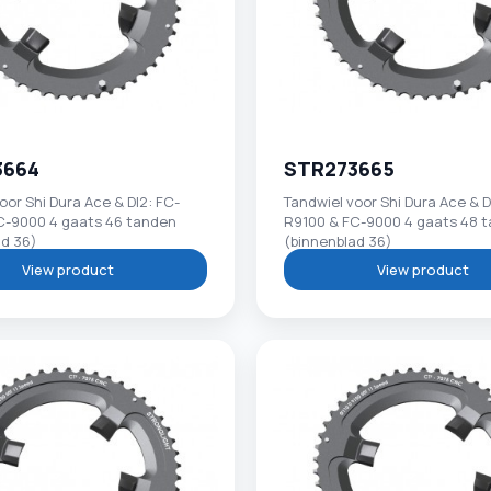
3664
STR273665
oor Shi Dura Ace & DI2: FC-
Tandwiel voor Shi Dura Ace & D
C-9000 4 gaats 46 tanden
R9100 & FC-9000 4 gaats 48 
ad 36)
(binnenblad 36)
View product
View product