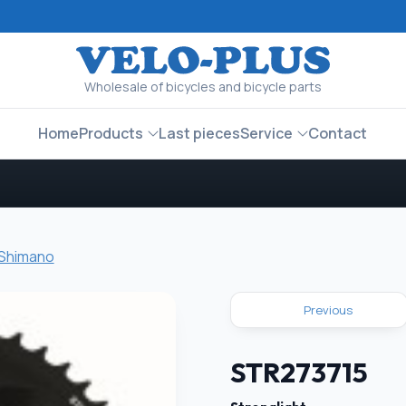
Wholesale of bicycles and bicycle parts
Home
Products
Last pieces
Service
Contact
 Shimano
Previous
STR273715