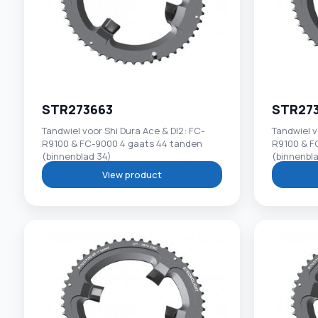
STR273663
STR27
Tandwiel voor Shi Dura Ace & DI2: FC-
Tandwiel v
R9100 & FC-9000 4 gaats 44 tanden
R9100 & F
(binnenblad 34)
(binnenbl
View product