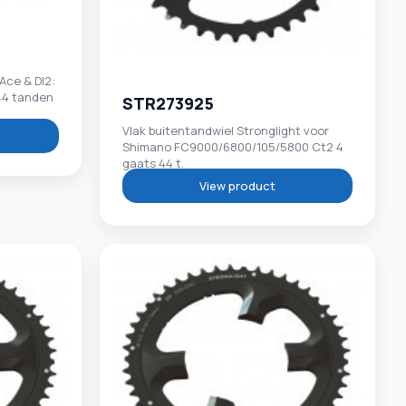
Ace & DI2:
44 tanden
STR273925
Vlak buitentandwiel Stronglight voor
Shimano FC9000/6800/105/5800 Ct2 4
gaats 44 t.
View product