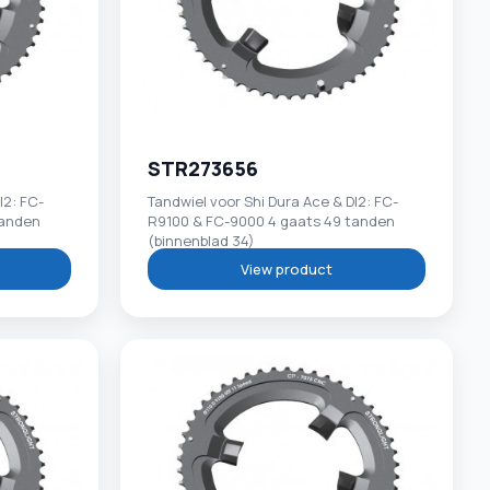
STR273656
I2: FC-
Tandwiel voor Shi Dura Ace & DI2: FC-
tanden
R9100 & FC-9000 4 gaats 49 tanden
(binnenblad 34)
View product