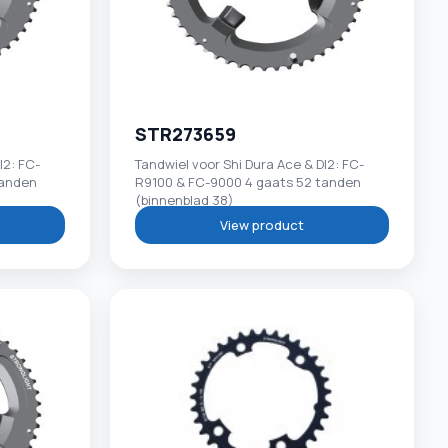
STR273659
I2: FC-
Tandwiel voor Shi Dura Ace & DI2: FC-
tanden
R9100 & FC-9000 4 gaats 52 tanden
(binnenblad 38)
View product