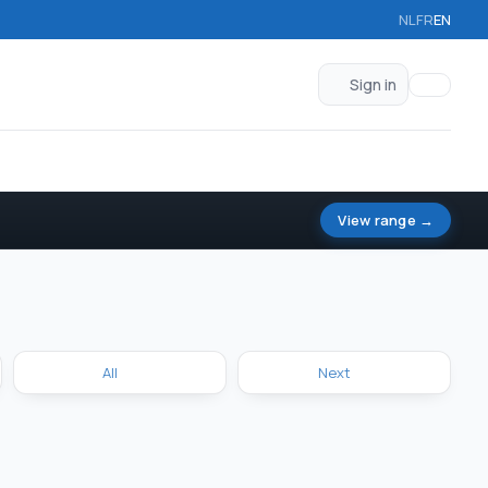
NL
FR
EN
Sign in
View range →
All
Next