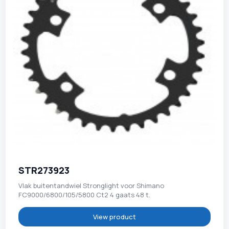
STR273923
Vlak buitentandwiel Stronglight voor Shimano
FC9000/6800/105/5800 Ct2 4 gaats 48 t.
View product