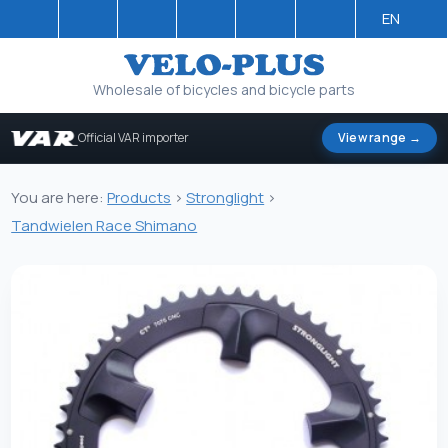
EN
Wholesale of bicycles and bicycle parts
Official VAR importer
View range →
You are here:
Products
>
Stronglight
>
Tandwielen Race Shimano