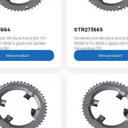
3664
STR273665
oor Shi Dura Ace & DI2: FC-
Tandwiel voor Shi Dura Ace & D
C-9000 4 gaats 46 tanden
R9100 & FC-9000 4 gaats 48 
ad 36)
(binnenblad 36)
View product
View product