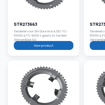
STR273663
STR27
Tandwiel voor Shi Dura Ace & DI2: FC-
Tandwiel v
R9100 & FC-9000 4 gaats 44 tanden
R9100 & F
(binnenblad 34)
(binnenbl
View product