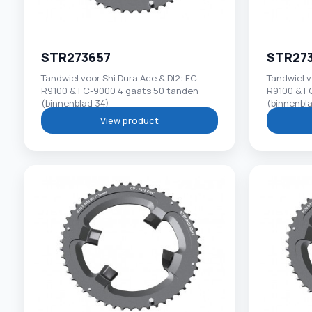
STR273657
STR27
Tandwiel voor Shi Dura Ace & DI2: FC-
Tandwiel v
R9100 & FC-9000 4 gaats 50 tanden
R9100 & F
(binnenblad 34)
(binnenbl
View product