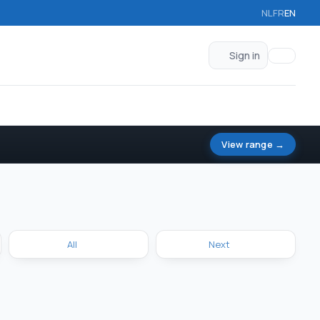
NL
FR
EN
Sign in
View range →
All
Next