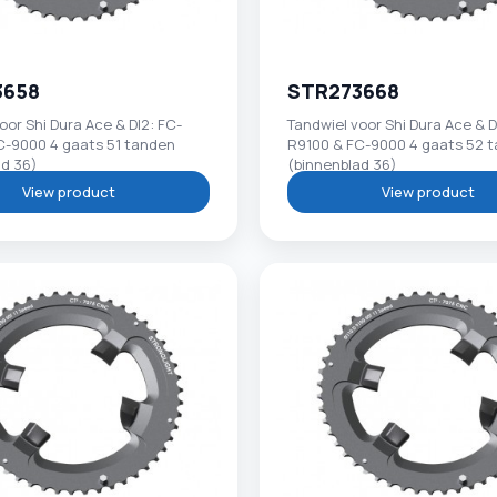
3658
STR273668
oor Shi Dura Ace & DI2: FC-
Tandwiel voor Shi Dura Ace & D
C-9000 4 gaats 51 tanden
R9100 & FC-9000 4 gaats 52 
ad 36)
(binnenblad 36)
View product
View product