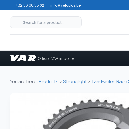
+32 53 80.55.02
info@veloplus.be
Official VAR importer
You are here:
Products
>
Stronglight
>
Tandwielen Race