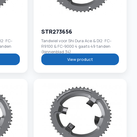
STR273656
I2: FC-
Tandwiel voor Shi Dura Ace & DI2: FC-
tanden
R9100 & FC-9000 4 gaats 49 tanden
(binnenblad 34)
View product