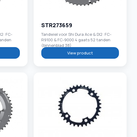
STR273659
I2: FC-
Tandwiel voor Shi Dura Ace & DI2: FC-
tanden
R9100 & FC-9000 4 gaats 52 tanden
(binnenblad 38)
View product