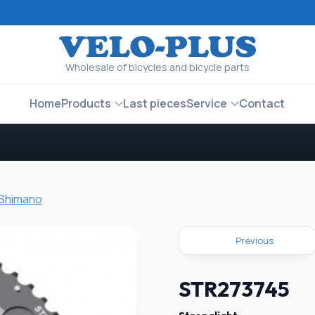
Wholesale of bicycles and bicycle parts
Home
Products
Last pieces
Service
Contact
 Shimano
Previous
STR273745