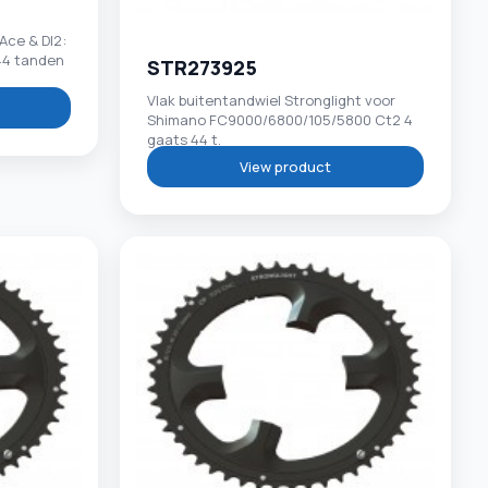
Ace & DI2:
44 tanden
STR273925
Vlak buitentandwiel Stronglight voor
Shimano FC9000/6800/105/5800 Ct2 4
gaats 44 t.
View product