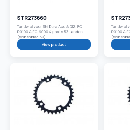
STR273660
STR27
Tandwiel voor Shi Dura Ace & DI2: FC-
Tandwiel v
R9100 & FC-9000 4 gaats 53 tanden
R9100 & F
(binnenblad 39)
(binnenbl
View product