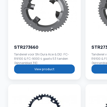
STR273660
STR27
Tandwiel voor Shi Dura Ace & DI2: FC-
Tandwiel v
R9100 & FC-9000 4 gaats 53 tanden
R9100 & F
(binnenblad 39)
(binnenbl
View product