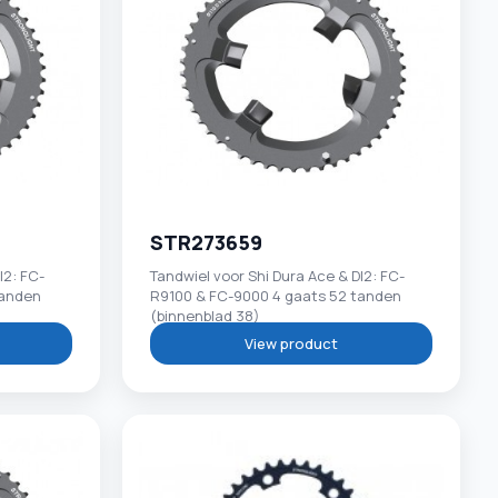
STR273659
I2: FC-
Tandwiel voor Shi Dura Ace & DI2: FC-
tanden
R9100 & FC-9000 4 gaats 52 tanden
(binnenblad 38)
View product