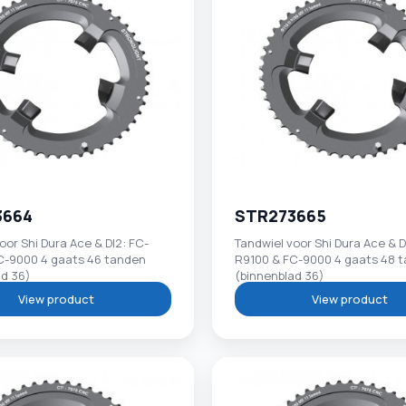
3664
STR273665
oor Shi Dura Ace & DI2: FC-
Tandwiel voor Shi Dura Ace & D
C-9000 4 gaats 46 tanden
R9100 & FC-9000 4 gaats 48 
ad 36)
(binnenblad 36)
View product
View product