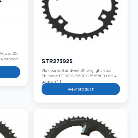
Ace & DI2:
44 tanden
STR273925
Vlak buitentandwiel Stronglight voor
Shimano FC9000/6800/105/5800 Ct2 4
gaats 44 t.
View product