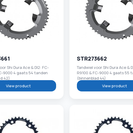
3661
STR273662
oor Shi Dura Ace & DI2: FC-
Tandwiel voor Shi Dura Ace & D
C-9000 4 gaats 54 tanden
R9100 & FC-9000 4 gaats 55 
ad 42)
(binnenblad 44)
View product
View product