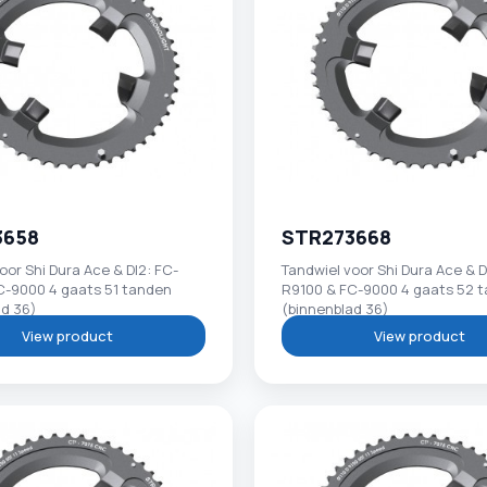
3658
STR273668
oor Shi Dura Ace & DI2: FC-
Tandwiel voor Shi Dura Ace & D
C-9000 4 gaats 51 tanden
R9100 & FC-9000 4 gaats 52 
ad 36)
(binnenblad 36)
View product
View product