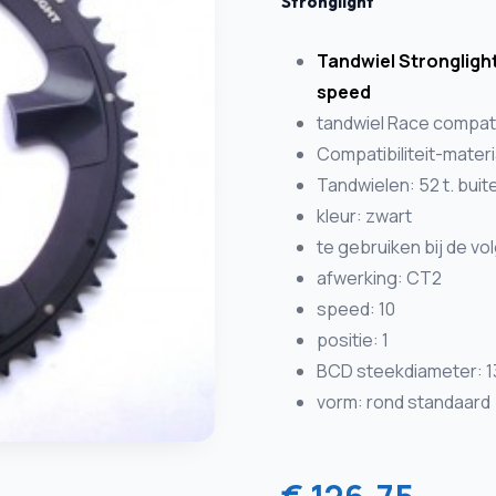
Stronglight
T
andwiel Strongligh
speed
tandwiel Race compat
Compatibiliteit-mater
Tandwielen: 52 t. buit
kleur: zwart
te gebruiken bij de v
afwerking: CT2
speed: 10
positie: 1
BCD steekdiameter: 
vorm: rond standaard