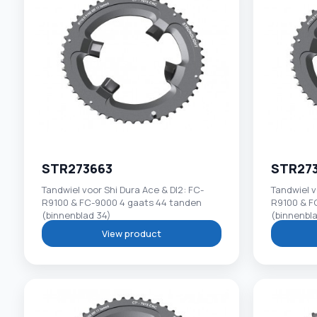
STR273663
STR27
Tandwiel voor Shi Dura Ace & DI2: FC-
Tandwiel v
R9100 & FC-9000 4 gaats 44 tanden
R9100 & F
(binnenblad 34)
(binnenbl
View product