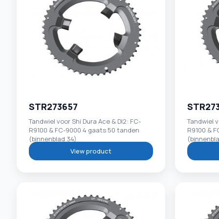
STR273657
STR27
Tandwiel voor Shi Dura Ace & DI2: FC-
Tandwiel v
R9100 & FC-9000 4 gaats 50 tanden
R9100 & F
(binnenblad 34)
(binnenbl
View product