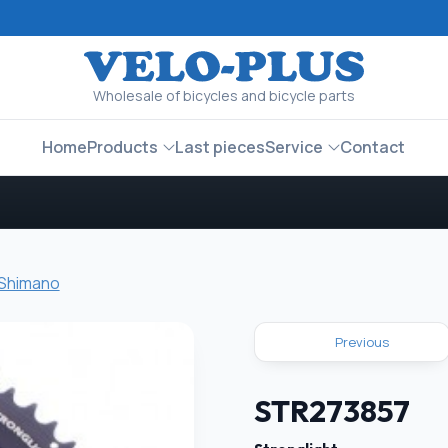
Wholesale of bicycles and bicycle parts
Home
Products
Last pieces
Service
Contact
 Shimano
Previous
STR273857