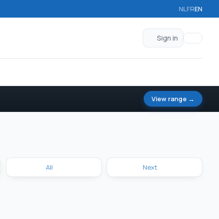
NL
FR
EN
Sign in
View range →
All
Next