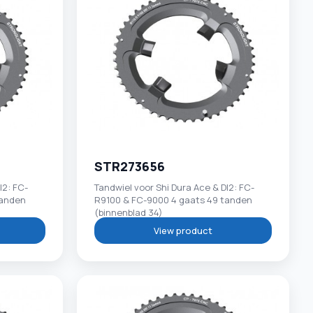
STR273656
I2: FC-
Tandwiel voor Shi Dura Ace & DI2: FC-
tanden
R9100 & FC-9000 4 gaats 49 tanden
(binnenblad 34)
View product