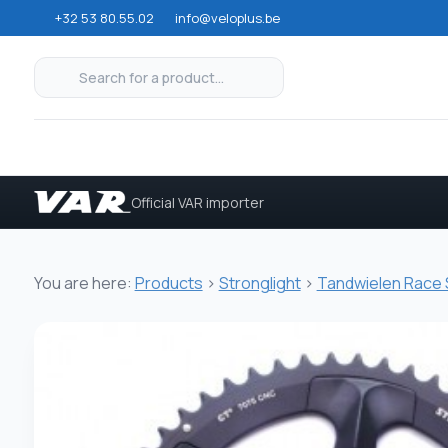
+32 53 80.55.02
info@veloplus.be
Official VAR importer
You are here:
Products
>
Stronglight
>
Tandwielen Race