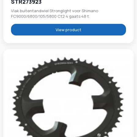
STR273923
Vlak buitentandwiel Stronglight voor Shimano
FC9000/6800/105/5800 Ct2 4 gaats 48 t.
View product