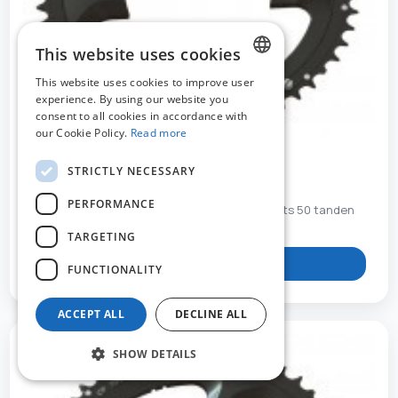
This website uses cookies
This website uses cookies to improve user
DUTCH
experience. By using our website you
consent to all cookies in accordance with
FRENCH
our Cookie Policy.
Read more
ENGLISH
STRICTLY NECESSARY
STR273905
PERFORMANCE
Tandwiel Stronglight Dura Ace FC-9000 4 gaats 50 tanden
TARGETING
View product
FUNCTIONALITY
ACCEPT ALL
DECLINE ALL
SHOW DETAILS