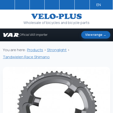
EN
Wholesale of bicycles and bicycle parts
Official VAR importer
View range →
You are here:
Products
>
Stronglight
>
Tandwielen Race Shimano