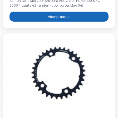
Binnen tandwiel voor Shi Dura Ace & DI2: FC-R9100 & FC-
9000 4 gaats 42 tanden (voor buitenblad 54)
View product