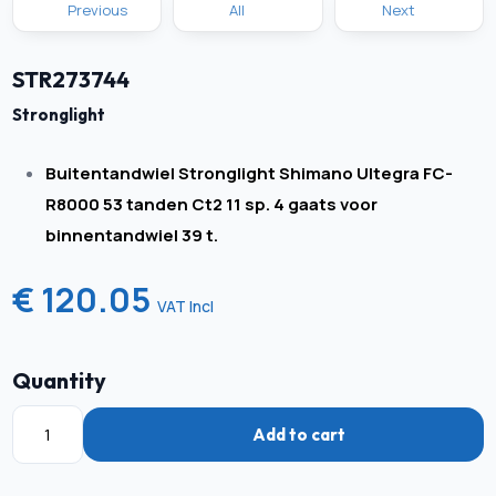
Previous
All
Next
STR273744
Stronglight
Buitentandwiel Stronglight Shimano Ultegra FC-
R8000 53 tanden Ct2 11 sp. 4 gaats voor
binnentandwiel 39 t.
€ 120.05
VAT Incl
Quantity
Add to cart