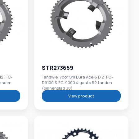
STR273659
I2: FC-
Tandwiel voor Shi Dura Ace & DI2: FC-
tanden
R9100 & FC-9000 4 gaats 52 tanden
(binnenblad 38)
View product