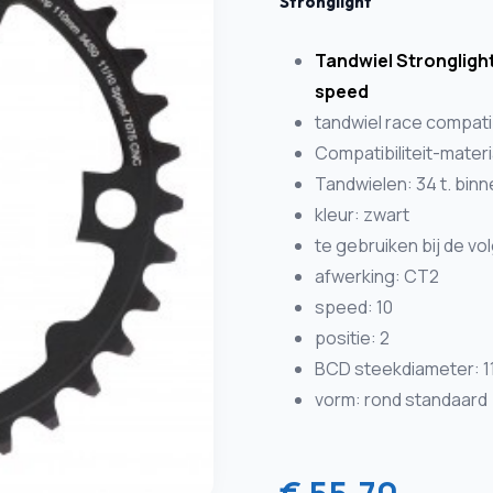
Stronglight
Tandwiel Strongligh
speed
tandwiel race compat
Compatibiliteit-mater
Tandwielen: 34 t. bin
kleur: zwart
te gebruiken bij de v
afwerking: CT2
speed: 10
positie: 2
BCD steekdiameter: 
vorm: rond standaard