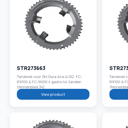
STR273663
STR27
Tandwiel voor Shi Dura Ace & DI2: FC-
Tandwiel v
R9100 & FC-9000 4 gaats 44 tanden
R9100 & F
(binnenblad 34)
(binnenbl
View product