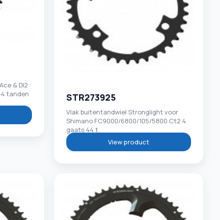
Ace & DI2:
44 tanden
STR273925
Vlak buitentandwiel Stronglight voor
Shimano FC9000/6800/105/5800 Ct2 4
gaats 44 t.
View product