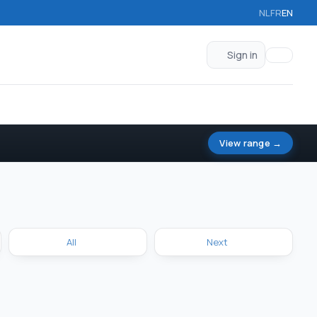
NL
FR
EN
Sign in
View range →
All
Next