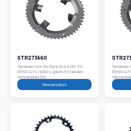
STR273660
STR27
Tandwiel voor Shi Dura Ace & DI2: FC-
Tandwiel v
R9100 & FC-9000 4 gaats 53 tanden
R9100 & F
(binnenblad 39)
(binnenbl
View product