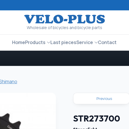
Wholesale of bicycles and bicycle parts
Home
Products
Last pieces
Service
Contact
 Shimano
Previous
STR273700