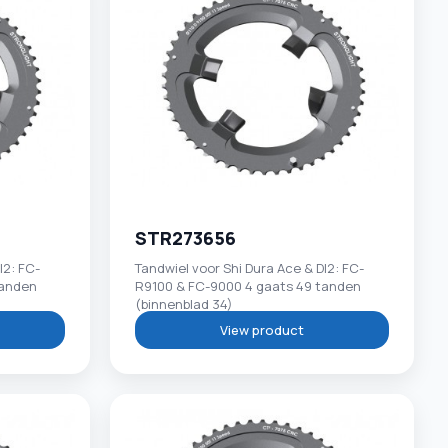
STR273656
I2: FC-
Tandwiel voor Shi Dura Ace & DI2: FC-
tanden
R9100 & FC-9000 4 gaats 49 tanden
(binnenblad 34)
View product