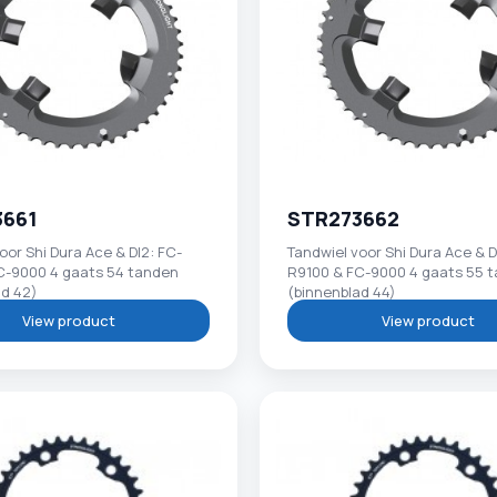
3661
STR273662
oor Shi Dura Ace & DI2: FC-
Tandwiel voor Shi Dura Ace & D
C-9000 4 gaats 54 tanden
R9100 & FC-9000 4 gaats 55 
ad 42)
(binnenblad 44)
View product
View product