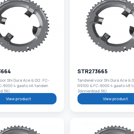
3664
STR273665
oor Shi Dura Ace & DI2: FC-
Tandwiel voor Shi Dura Ace & D
C-9000 4 gaats 46 tanden
R9100 & FC-9000 4 gaats 48 
ad 36)
(binnenblad 36)
View product
View product