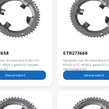
3658
STR273668
oor Shi Dura Ace & DI2: FC-
Tandwiel voor Shi Dura Ace & D
C-9000 4 gaats 51 tanden
R9100 & FC-9000 4 gaats 52 
ad 36)
(binnenblad 36)
View product
View product