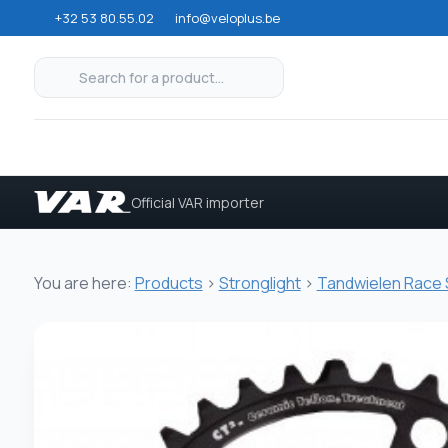
+32 53 80.55.02
info@veloplus.be
Official VAR importer
You are here:
Products
>
Stronglight
>
Tandwielen Race