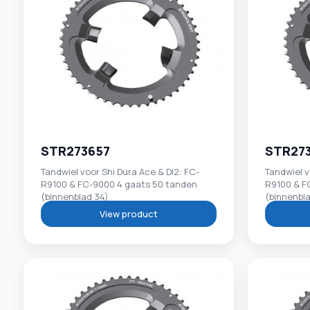
STR273657
STR27
Tandwiel voor Shi Dura Ace & DI2: FC-
Tandwiel v
R9100 & FC-9000 4 gaats 50 tanden
R9100 & F
(binnenblad 34)
(binnenbl
View product