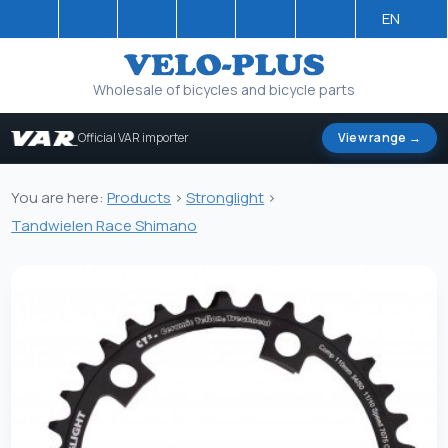
EN
Wholesale of bicycles and bicycle parts
Official VAR importer
View range →
You are here:
Products
>
Stronglight
>
Tandwielen Race Shimano