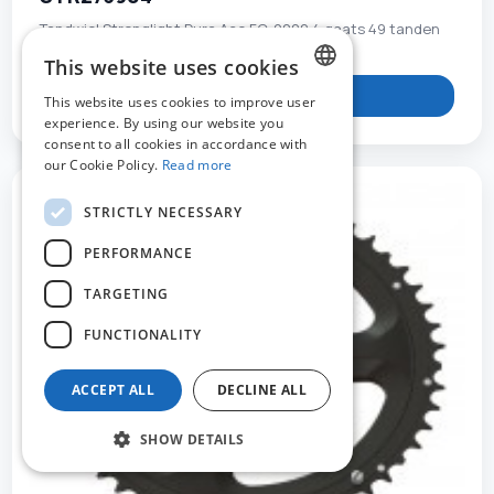
Tandwiel Stronglight Dura Ace FC-9000 4 gaats 49 tanden
This website uses cookies
View product
This website uses cookies to improve user
DUTCH
experience. By using our website you
consent to all cookies in accordance with
FRENCH
our Cookie Policy.
Read more
ENGLISH
STRICTLY NECESSARY
PERFORMANCE
TARGETING
FUNCTIONALITY
ACCEPT ALL
DECLINE ALL
SHOW DETAILS