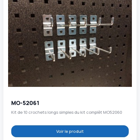
MO-52061
Kit de 10 crochets longs simples du kit complêt MO52060
Voir le produit