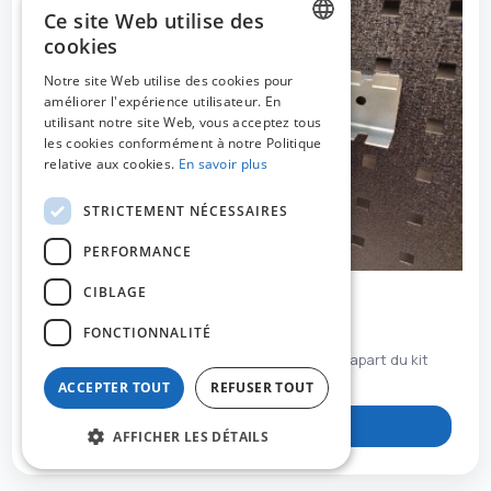
Ce site Web utilise des
cookies
DUTCH
Notre site Web utilise des cookies pour
améliorer l'expérience utilisateur. En
FRENCH
utilisant notre site Web, vous acceptez tous
ENGLISH
les cookies conformément à notre Politique
relative aux cookies.
En savoir plus
STRICTEMENT NÉCESSAIRES
PERFORMANCE
CIBLAGE
MO-52067
FONCTIONNALITÉ
Support de tournevis et de clés hexagonales apart du kit
MO-52060
ACCEPTER TOUT
REFUSER TOUT
Voir le produit
AFFICHER LES DÉTAILS