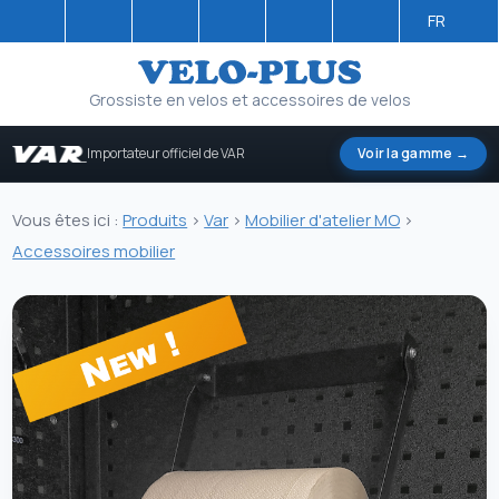
FR
Grossiste en velos et accessoires de velos
Importateur officiel de VAR
Voir la gamme →
Vous êtes ici :
Produits
>
Var
>
Mobilier d'atelier MO
>
Accessoires mobilier