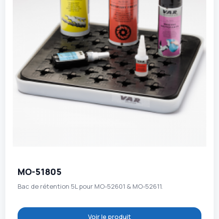
MO-51805
Bac de rétention 5L pour MO-52601 & MO-52611.
Voir le produit