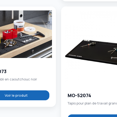
073
abli en caoutchouc noir
MO-52074
Voir le produit
Tapis pour plan de travail gra