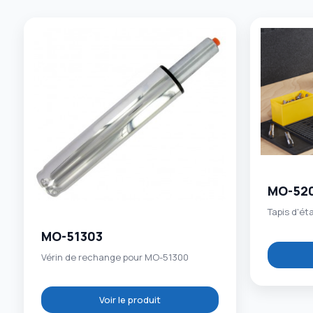
MO-52
Tapis d'ét
MO-51303
Vérin de rechange pour MO-51300
Voir le produit