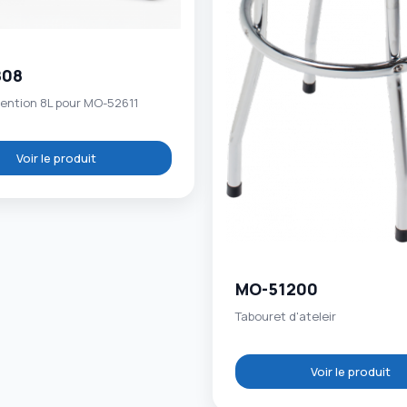
808
tention 8L pour MO-52611
Voir le produit
MO-51200
Tabouret d'ateleir
Voir le produit