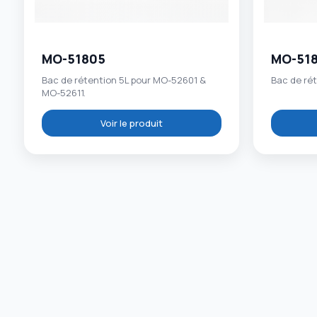
MO-51805
MO-51
Bac de rétention 5L pour MO-52601 &
Bac de ré
MO-52611.
Voir le produit