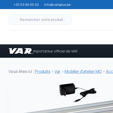
+32 53 80.55.02
info@veloplus.be
Importateur officiel de VAR
Vous êtes ici :
Produits
>
Var
>
Mobilier d'atelier MO
>
Acc