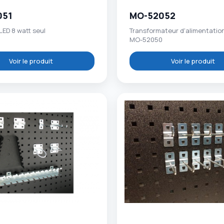
051
MO-52052
ED 8 watt seul
Transformateur d'alimentatio
MO-52050
Voir le produit
Voir le produit