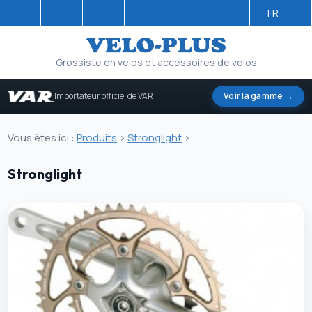
FR
Grossiste en velos et accessoires de velos
Importateur officiel de VAR
Voir la gamme →
Vous êtes ici :
Produits
>
Stronglight
>
Stronglight