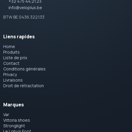
+32 475 44.21.23
info@veloplus.be
BTW BE 0436.322.133
Liens rapides
Home
Produits
Liste de prix
Contact
Conditions générales
Privacy
Livraisons
Droit de rétractation
Marques
Var
Vittoria shoes
Stronglight
Le Loby's Foot