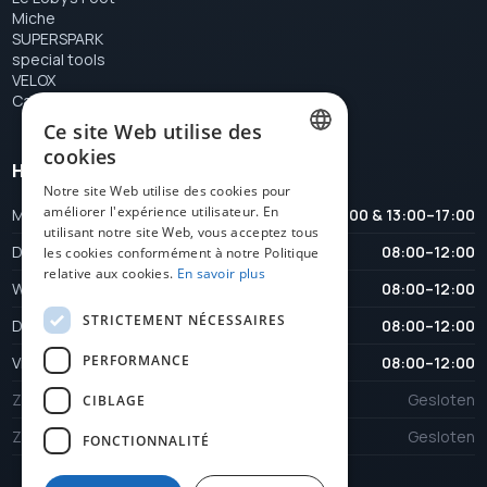
Miche
SUPERSPARK
special tools
VELOX
Campagnolo
Ce site Web utilise des
cookies
Heures d'ouverture
DUTCH
Notre site Web utilise des cookies pour
améliorer l'expérience utilisateur. En
Maandag
08:00–12:00 & 13:00–17:00
FRENCH
utilisant notre site Web, vous acceptez tous
Dinsdag
08:00–12:00
ENGLISH
les cookies conformément à notre Politique
relative aux cookies.
En savoir plus
Woensdag
08:00–12:00
STRICTEMENT NÉCESSAIRES
Donderdag
08:00–12:00
PERFORMANCE
Vrijdag
08:00–12:00
Zaterdag
Gesloten
CIBLAGE
Zondag
Gesloten
FONCTIONNALITÉ