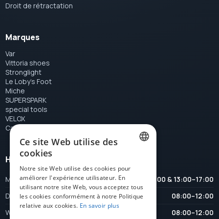
Droit de rétractation
Marques
Var
Vittoria shoes
Stronglight
Le Loby's Foot
Miche
SUPERSPARK
special tools
VELOX
Campagnolo
Ce site Web utilise des
cookies
Heures d'ouverture
DUTCH
Notre site Web utilise des cookies pour
améliorer l'expérience utilisateur. En
Maandag
08:00–12:00 & 13:00–17:00
FRENCH
utilisant notre site Web, vous acceptez tous
Dinsdag
08:00–12:00
ENGLISH
les cookies conformément à notre Politique
relative aux cookies.
En savoir plus
Woensdag
08:00–12:00