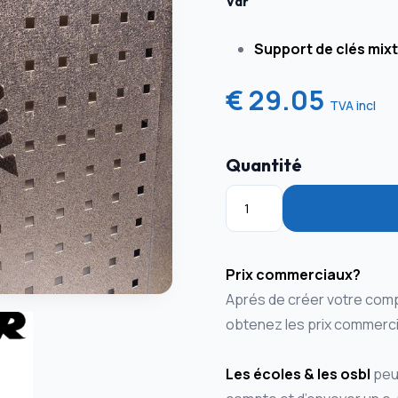
Var
Support de clés mix
€ 29.05
TVA incl
Quantité
Prix commerciaux?
Aprés de créer votre comp
obtenez les prix commerci
Les écoles & les osbl
peuv