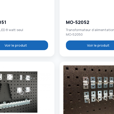
051
MO-52052
ED 8 watt seul
Transformateur d'alimentatio
MO-52050
Voir le produit
Voir le produit