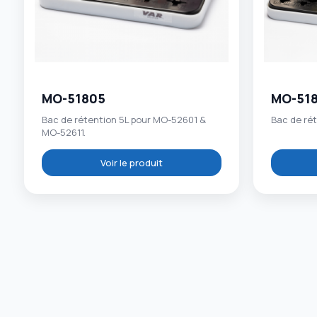
MO-51805
MO-51
Bac de rétention 5L pour MO-52601 &
Bac de ré
MO-52611.
Voir le produit