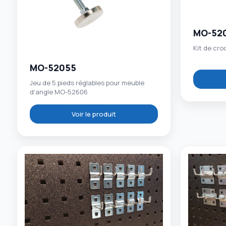
MO-52
Kit de cro
MO-52055
Jeu de 5 pieds réglables pour meuble
d'angle MO-52606
Voir le produit