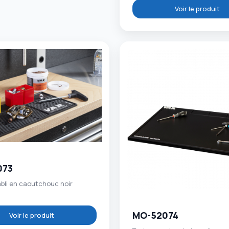
Voir le produit
073
abli en caoutchouc noir
MO-52074
Voir le produit