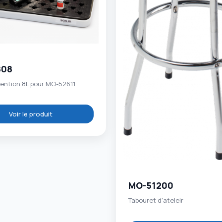
808
tention 8L pour MO-52611
Voir le produit
MO-51200
Tabouret d'ateleir