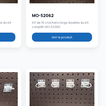
MO-52062
s du kit
Kit de 10 crochets longs doubles du kit
complêt MO-52060
Voir le produit