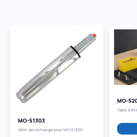
MO-52
Tapis d'ét
MO-51303
Vérin de rechange pour MO-51300