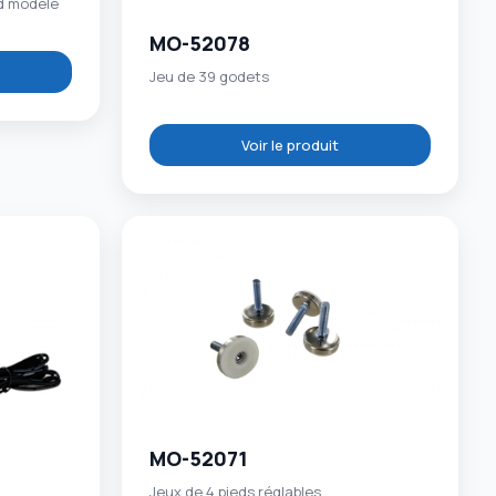
nd modèle
MO-52078
Jeu de 39 godets
Voir le produit
MO-52071
Jeux de 4 pieds réglables