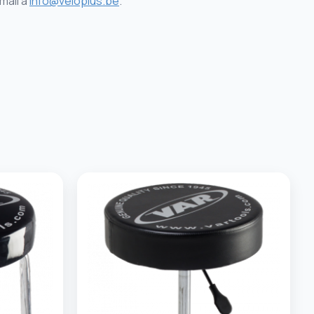
mail à
info@veloplus.be
.