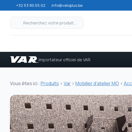
+32 53 80.55.02
info@veloplus.be
Importateur officiel de VAR
Vous êtes ici :
Produits
>
Var
>
Mobilier d'atelier MO
>
Acc