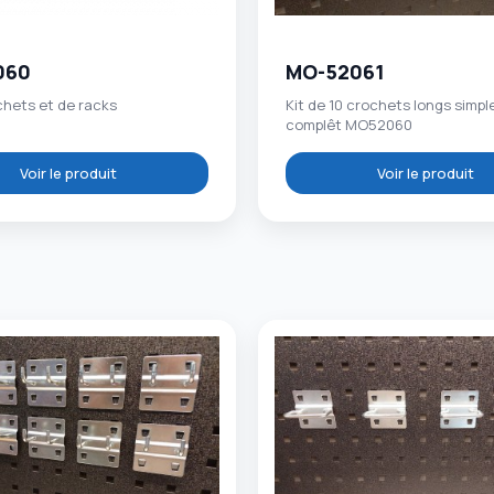
060
MO-52061
chets et de racks
Kit de 10 crochets longs simple
complêt MO52060
Voir le produit
Voir le produit