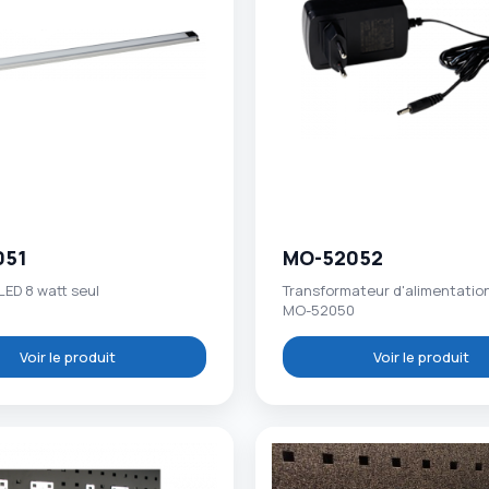
051
MO-52052
ED 8 watt seul
Transformateur d'alimentatio
MO-52050
Voir le produit
Voir le produit