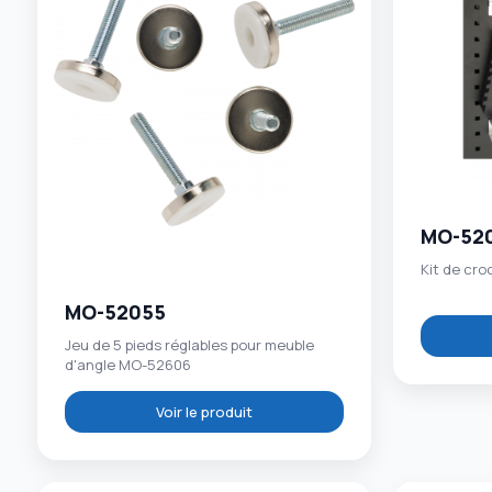
MO-52
Kit de cro
MO-52055
Jeu de 5 pieds réglables pour meuble
d'angle MO-52606
Voir le produit