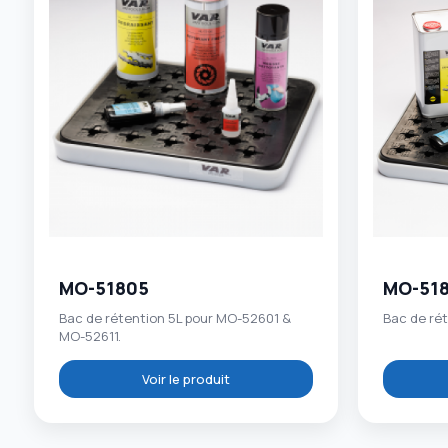
MO-51805
MO-51
Bac de rétention 5L pour MO-52601 &
Bac de ré
MO-52611.
Voir le produit