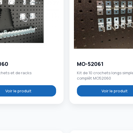
060
MO-52061
chets et de racks
Kit de 10 crochets longs simple
complêt MO52060
Voir le produit
Voir le produit