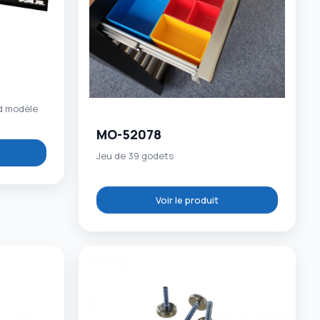
nd modèle
MO-52078
Jeu de 39 godets
Voir le produit