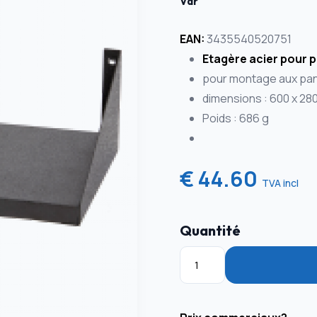
Var
EAN:
3435540520751
Etagère acier pour p
pour montage aux pan
dimensions : 600 x 28
Poids : 686 g
€ 44.60
TVA incl
Quantité