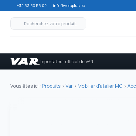
+32 53 80.55.02
info@veloplus.be
Importateur officiel de VAR
Vous êtes ici :
Produits
>
Var
>
Mobilier d'atelier MO
>
Acc