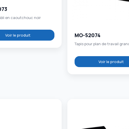
073
abli en caoutchouc noir
MO-52074
Voir le produit
Tapis pour plan de travail gra
Voir le produit