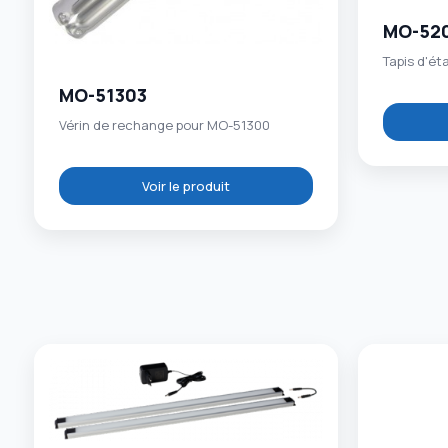
MO-52
Tapis d'ét
MO-51303
Vérin de rechange pour MO-51300
Voir le produit