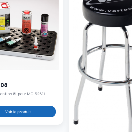
808
tention 8L pour MO-52611
Voir le produit