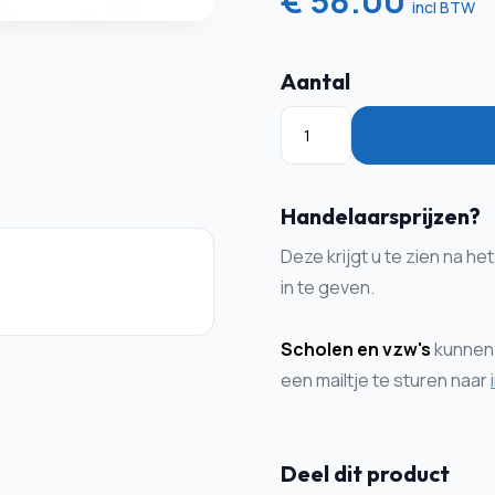
€ 58.00
incl BTW
Aantal
Handelaarsprijzen?
Deze krijgt u te zien na 
in te geven.
Scholen en vzw's
kunnen 
een mailtje te sturen naar
Deel dit product