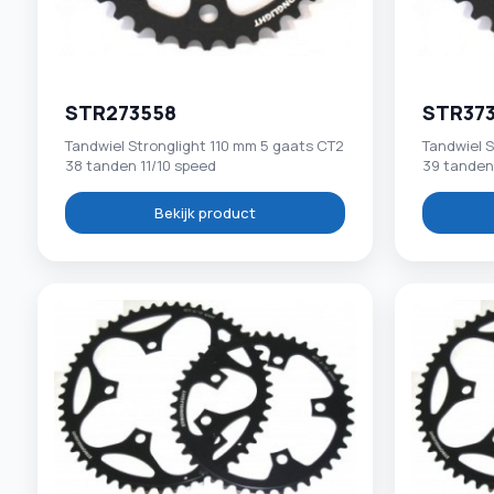
STR273558
STR37
Tandwiel Stronglight 110 mm 5 gaats CT2
Tandwiel S
38 tanden 11/10 speed
39 tanden
Bekijk product