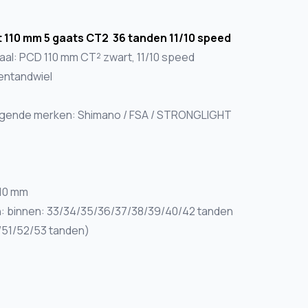
t 110 mm 5 gaats CT2 36 tanden 11/10 speed
iaal: PCD 110 mm CT² zwart, 11/10 speed
nentandwiel
volgende merken: Shimano / FSA / STRONGLIGHT
110 mm
: binnen: 33/34/35/36/37/38/39/40/42 tanden
/51/52/53 tanden)