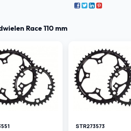
dwielen Race 110 mm
3551
STR273573