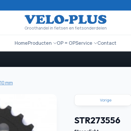
Groothandel in fietsen en fietsonderdelen
Home
Producten
OP = OP
Service
Contact
110 mm
Vorige
STR273556