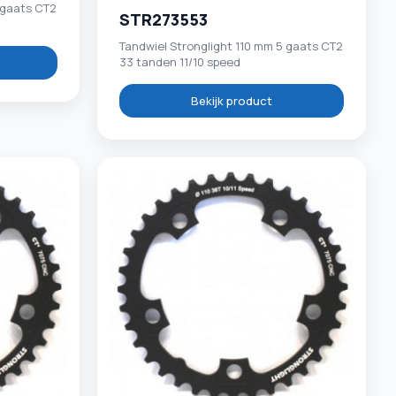
 gaats CT2
STR273553
Tandwiel Stronglight 110 mm 5 gaats CT2
33 tanden 11/10 speed
Bekijk product