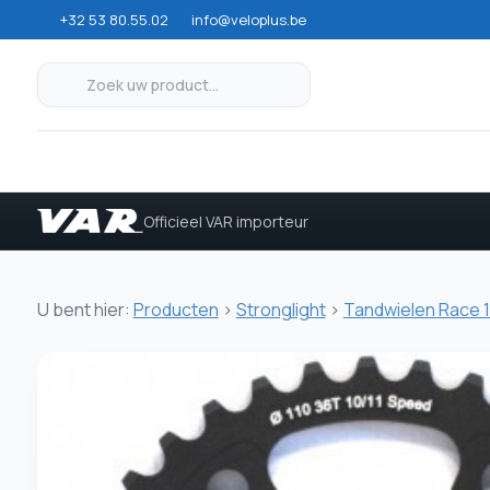
+32 53 80.55.02
info@veloplus.be
Officieel VAR importeur
U bent hier:
Producten
>
Stronglight
>
Tandwielen Race 