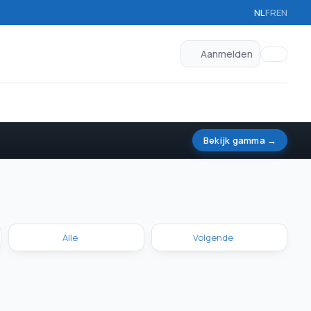
NL
FR
EN
Aanmelden
Bekijk gamma →
Alle
Volgende