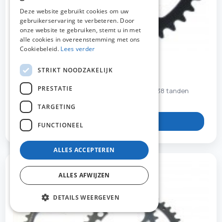
DUTCH
Deze website gebruikt cookies om uw
gebruikerservaring te verbeteren. Door
FRENCH
onze website te gebruiken, stemt u in met
ENGLISH
alle cookies in overeenstemming met ons
Cookiebeleid.
Lees verder
STRIKT NOODZAKELIJK
STR273576
PRESTATIE
Tandwiel Stronglight 110 mm 5 gaats 7075-T6 38 tanden
11/10 speed zwart
TARGETING
Bekijk product
FUNCTIONEEL
ALLES ACCEPTEREN
ALLES AFWIJZEN
DETAILS WEERGEVEN