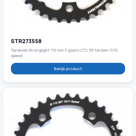
STR273558
Tandwiel Stronglight 110 mm 5 gaats CT2 38 tanden 11/10
speed
Bekijk product