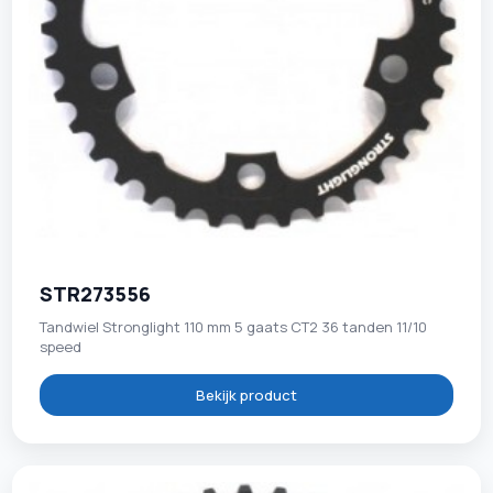
STR273556
Tandwiel Stronglight 110 mm 5 gaats CT2 36 tanden 11/10
speed
Bekijk product