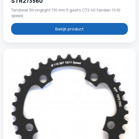
STR273560
Tandwiel Stronglight 110 mm 5 gaats CT2 40 tanden 11/10
speed
Bekijk product