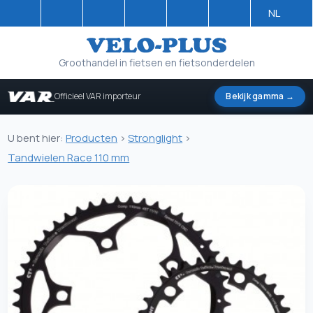
NL
Groothandel in fietsen en fietsonderdelen
Officieel VAR importeur
Bekijk gamma →
U bent hier:
Producten
>
Stronglight
>
Tandwielen Race 110 mm