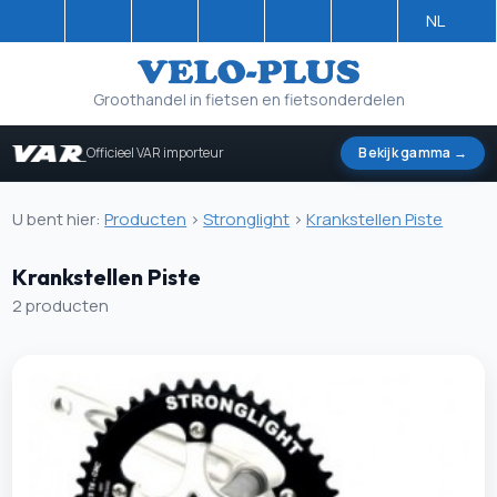
NL
Groothandel in fietsen en fietsonderdelen
Officieel VAR importeur
Bekijk gamma →
U bent hier:
Producten
>
Stronglight
>
Krankstellen Piste
Krankstellen Piste
2 producten