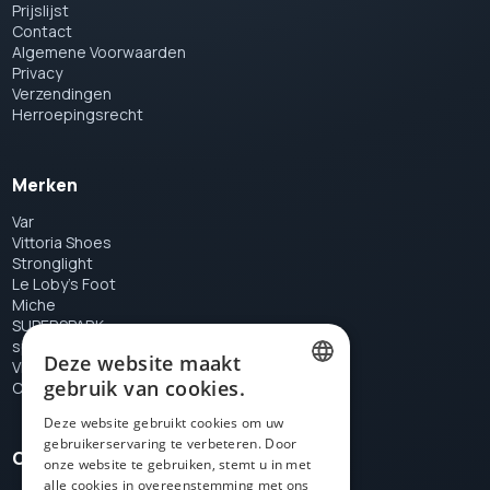
Prijslijst
Contact
Algemene Voorwaarden
Privacy
Verzendingen
Herroepingsrecht
Merken
Var
Vittoria Shoes
Stronglight
Le Loby's Foot
Miche
SUPERSPARK
special tools
Deze website maakt
VELOX
gebruik van cookies.
Campagnolo
DUTCH
Deze website gebruikt cookies om uw
gebruikerservaring te verbeteren. Door
FRENCH
Openingstijden
onze website te gebruiken, stemt u in met
ENGLISH
alle cookies in overeenstemming met ons