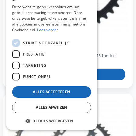
DUTCH
Deze website gebruikt cookies om uw
gebruikerservaring te verbeteren. Door
FRENCH
onze website te gebruiken, stemt u in met
ENGLISH
alle cookies in overeenstemming met ons
Cookiebeleid.
Lees verder
STRIKT NOODZAKELIJK
STR273576
PRESTATIE
Tandwiel Stronglight 110 mm 5 gaats 7075-T6 38 tanden
11/10 speed zwart
TARGETING
Bekijk product
FUNCTIONEEL
ALLES ACCEPTEREN
ALLES AFWIJZEN
DETAILS WEERGEVEN