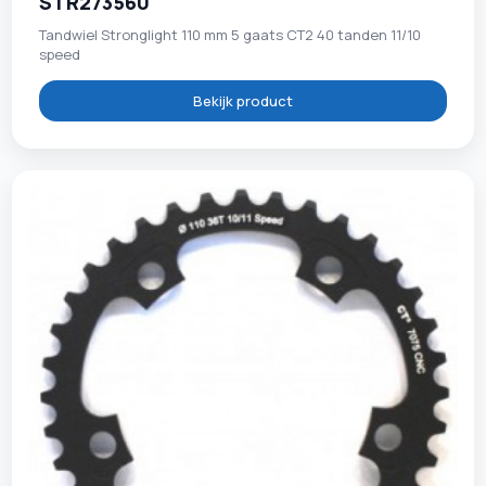
STR273560
Tandwiel Stronglight 110 mm 5 gaats CT2 40 tanden 11/10
speed
Bekijk product