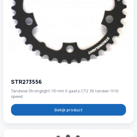
STR273556
Tandwiel Stronglight 110 mm 5 gaats CT2 36 tanden 11/10
speed
Bekijk product