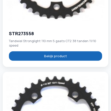
STR273558
Tandwiel Stronglight 110 mm 5 gaats CT2 38 tanden 11/10
speed
Bekijk product