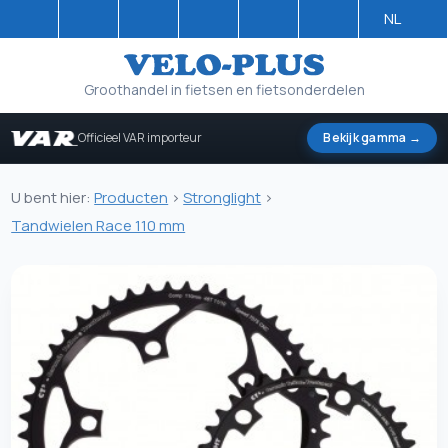
NL
Groothandel in fietsen en fietsonderdelen
Officieel VAR importeur
Bekijk gamma →
U bent hier:
Producten
>
Stronglight
>
Tandwielen Race 110 mm