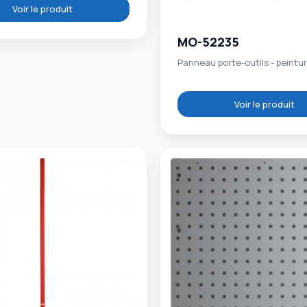
Voir le produit
MO-52235
Panneau porte-outils - peintu
Voir le produit