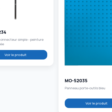
234
onnecteur simple - peinture
tée
Voir le produit
MO-52035
Panneau porte-outils bleu
Voir le produit