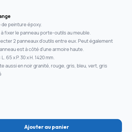
range
e de peinture époxy.
à fixer le panneau porte-outils au meuble.
cter 2 panneaux d’outils entre eux. Peut également
 panneau est à côté d'une armoire haute.
L. 65 x P. 30 x H. 1420 mm.
 aussi en noir granité, rouge, gris, bleu, vert, gris
té
Ajouter au panier