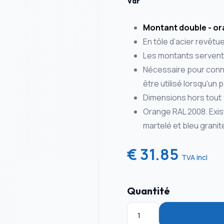
Var
Montant double - o
En tôle d’acier revêtu
Les montants servent 
Nécessaire pour conne
être utilisé lorsqu'un
Dimensions hors tout : 
Orange RAL 2008. Existe
martelé et bleu grani
€ 31.85
TVA incl
Quantité