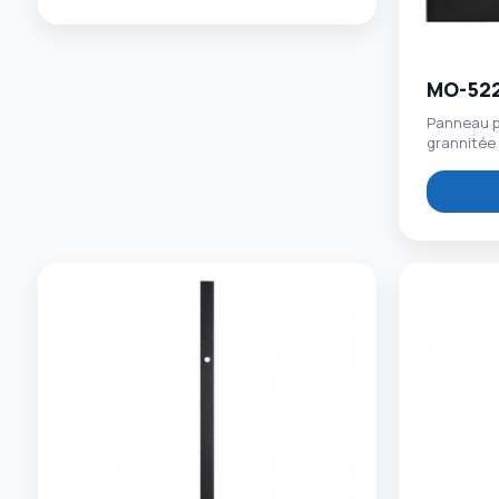
MO-52
Panneau po
grannitée