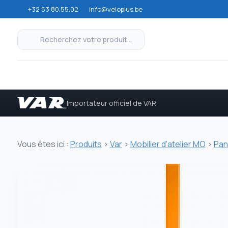
+32 53 80.55.02
info@veloplus.be
Importateur officiel de VAR
Vous êtes ici :
Produits
>
Var
>
Mobilier d'atelier MO
>
Pan