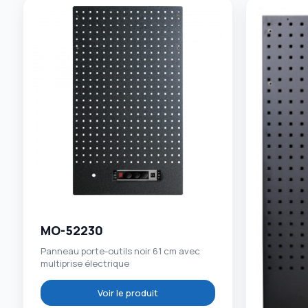
MO-52230
Panneau porte-outils noir 61 cm avec
multiprise électrique
Voir le produit