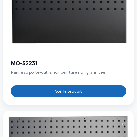
MO-52231
Panneau porte-outils noir peinture noir grannitée
Voir le produit