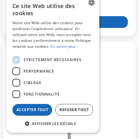
Montant connecteur double - peinture gris
Ce site Web utilise des
cookies
DUTCH
Voir le produit
Notre site Web utilise des cookies pour
améliorer l'expérience utilisateur. En
FRENCH
utilisant notre site Web, vous acceptez tous
ENGLISH
les cookies conformément à notre Politique
relative aux cookies.
En savoir plus
STRICTEMENT NÉCESSAIRES
PERFORMANCE
CIBLAGE
FONCTIONNALITÉ
ACCEPTER TOUT
REFUSER TOUT
AFFICHER LES DÉTAILS