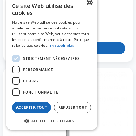
Ce site Web utilise des
cookies
DUTCH
MO-52241
Notre site Web utilise des cookies pour
améliorer l'expérience utilisateur. En
FRENCH
Montant connecteur double - peinture gris
utilisant notre site Web, vous acceptez tous
ENGLISH
les cookies conformément à notre Politique
relative aux cookies.
En savoir plus
Voir le produit
STRICTEMENT NÉCESSAIRES
PERFORMANCE
CIBLAGE
FONCTIONNALITÉ
ACCEPTER TOUT
REFUSER TOUT
AFFICHER LES DÉTAILS