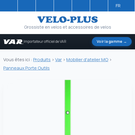
FR
Grossiste en velos et accessoires de velos
Importateur officiel de VAR
Voir la gamme →
Vous êtes ici :
Produits
>
Var
>
Mobilier d'atelier MO
>
Panneaux Porte Outils