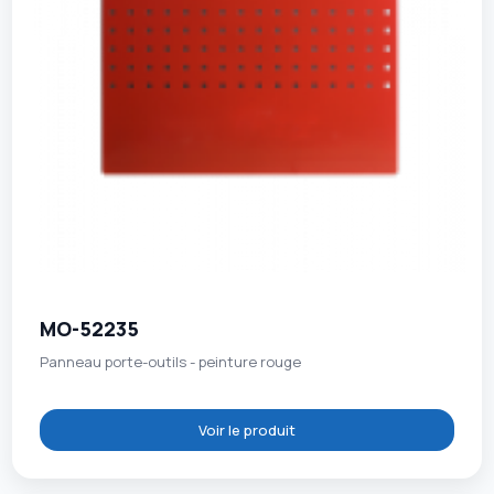
MO-52235
Panneau porte-outils - peinture rouge
Voir le produit