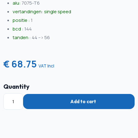
alu:
7075-T6
vertandingen: single speed
positie :
1
bcd :
144
tanden :
44 --> 56
€ 68.75
VAT Incl
Quantity
Add to cart