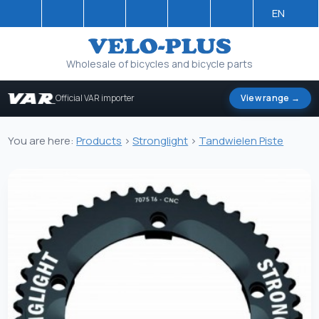
EN
Wholesale of bicycles and bicycle parts
Official VAR importer
View range →
You are here:
Products
>
Stronglight
>
Tandwielen Piste