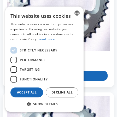
This website uses cookies
This website uses cookies to improve user
DUTCH
experience. By using our website you
consent to all cookies in accordance with
FRENCH
our Cookie Policy.
Read more
ENGLISH
STRICTLY NECESSARY
PERFORMANCE
TWSTR274716
TARGETING
View product
FUNCTIONALITY
ACCEPT ALL
DECLINE ALL
SHOW DETAILS