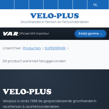
NL
Groothandel in fietsen en fietsonderdelen
Officieel VAR importeur
Bekijk gamma →
U bent hier:
Producten
>
SUPERSPARK
>
Dit product werd niet teruggevonden
Veloplus is sinds 1988 de gespecialiseerde groothandel in
racefietsen & racefietsonderdelen.