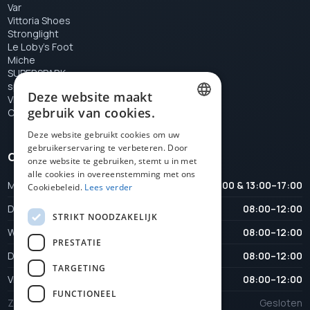
Var
Vittoria Shoes
Stronglight
Le Loby's Foot
Miche
SUPERSPARK
special tools
Deze website maakt
VELOX
gebruik van cookies.
Campagnolo
DUTCH
Deze website gebruikt cookies om uw
gebruikerservaring te verbeteren. Door
FRENCH
Openingstijden
onze website te gebruiken, stemt u in met
ENGLISH
alle cookies in overeenstemming met ons
Maandag
08:00–12:00 & 13:00–17:00
Cookiebeleid.
Lees verder
Dinsdag
08:00–12:00
STRIKT NOODZAKELIJK
Woensdag
08:00–12:00
PRESTATIE
Donderdag
08:00–12:00
TARGETING
Vrijdag
08:00–12:00
FUNCTIONEEL
Zaterdag
Gesloten