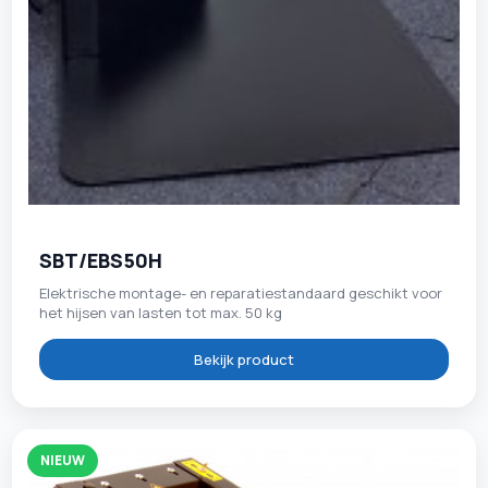
SBT/EBS50H
Elektrische montage- en reparatiestandaard geschikt voor
het hijsen van lasten tot max. 50 kg
Bekijk product
NIEUW