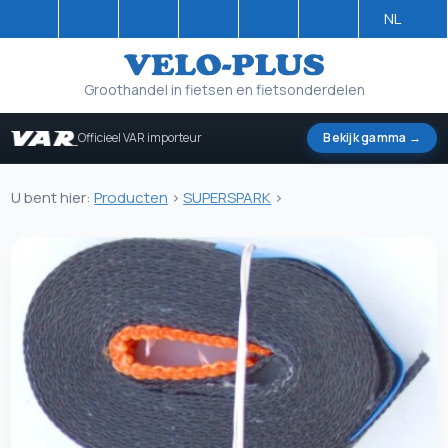
NL
Groothandel in fietsen en fietsonderdelen
Officieel VAR importeur
Bekijk gamma →
U bent hier:
Producten
>
SUPERSPARK
>