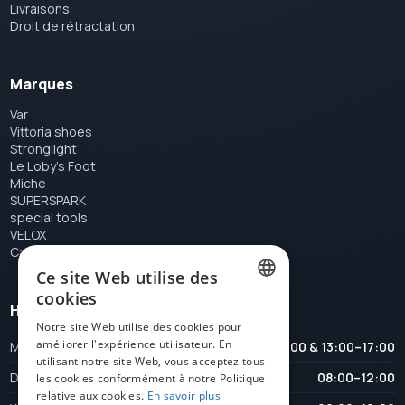
Livraisons
Droit de rétractation
Marques
Var
Vittoria shoes
Stronglight
Le Loby's Foot
Miche
SUPERSPARK
special tools
VELOX
Campagnolo
Ce site Web utilise des
cookies
Heures d'ouverture
DUTCH
Notre site Web utilise des cookies pour
améliorer l'expérience utilisateur. En
Maandag
08:00–12:00 & 13:00–17:00
FRENCH
utilisant notre site Web, vous acceptez tous
Dinsdag
08:00–12:00
ENGLISH
les cookies conformément à notre Politique
relative aux cookies.
En savoir plus