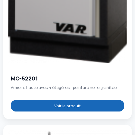
MO-52201
Armoire haute avec 4 étagères - peinture noire granitée
Voir le produit