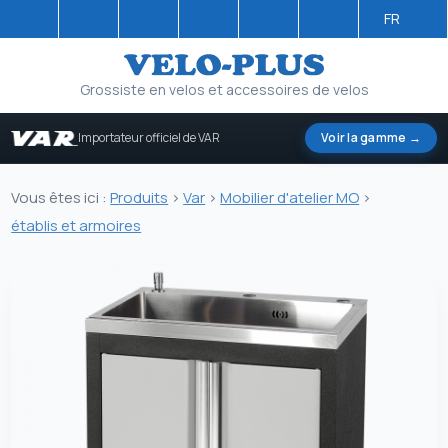
FR
Grossiste en velos et accessoires de velos
Importateur officiel de VAR
Voir la gamme →
Vous êtes ici :
Produits
>
Var
>
Mobilier d'atelier MO
>
établis et armoires