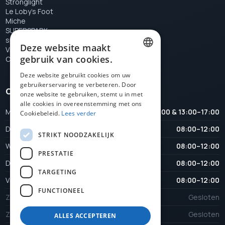
Stronglight
Le Loby's Foot
Miche
SUPERSPARK
special tools
Deze website maakt
VELOX
gebruik van cookies.
Campagnolo
DUTCH
Deze website gebruikt cookies om uw
gebruikerservaring te verbeteren. Door
FRENCH
Openingstijden
onze website te gebruiken, stemt u in met
ENGLISH
alle cookies in overeenstemming met ons
Maandag
08:00–12:00 & 13:00–17:00
Cookiebeleid.
Lees verder
Dinsdag
08:00–12:00
STRIKT NOODZAKELIJK
Woensdag
08:00–12:00
PRESTATIE
Donderdag
08:00–12:00
TARGETING
Vrijdag
08:00–12:00
FUNCTIONEEL
Zaterdag
Gesloten
Zondag
Gesloten
ALLES ACCEPTEREN