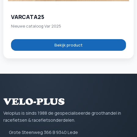
VARCATA25
Nieuwe cataloog Var 2025
Bekijk product
Veloplus is sinds 1988 de gespecialiseerde groothandel in
racefietsen & racefietsonderdelen.
Grote Steenweg 366 B 9340 Lede