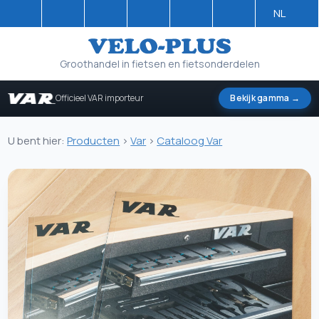
NL
Groothandel in fietsen en fietsonderdelen
Officieel VAR importeur
Bekijk gamma →
U bent hier:
Producten
>
Var
>
Cataloog Var