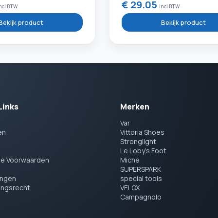
€ 29.05
ncl BTW
incl BTW
Bekijk product
Bekijk product
Links
Merken
Var
en
Vittoria Shoes
Stronglight
Le Loby's Foot
e Voorwaarden
Miche
SUPERSPARK
ingen
special tools
ingsrecht
VELOX
Campagnolo