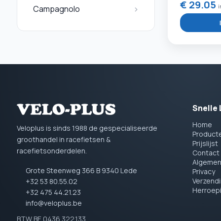
€ 29.05
i
Campagnolo
Snelle 
Home
Veloplus is sinds 1988 de gespecialiseerde
Product
groothandel in racefietsen &
Prijslijst
racefietsonderdelen.
Contact
Algemen
Grote Steenweg 366 B 9340 Lede
Privacy
Verzend
+32 53 80.55.02
Herroep
+32 475 44.21.23
info@veloplus.be
BTW BE 0436.322.133