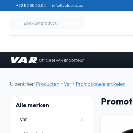
+32 53 80.55.02
info@veloplus.be
Officieel VAR importeur
U bent hier:
Producten
>
Var
>
Promotionele artikelen
Promoti
Alle merken
Var