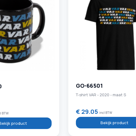
GO-66501
0
T-shirt VAR - 2020 - maat S
0
€ 29.05
incl BTW
cl BTW
Bekijk product
Bekijk product