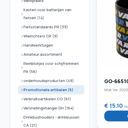
Werkplaats
Kasten voor batterijen van
fietsen (14)
Fietsstandaards PR (33)
Wielrichters CR (9)
Handwerktuigen
Amateur assortiment
Remblokjes voor schijfremmen
PA (56)
GO-6651
onderhoudsproducten (49)
Mok Var 202
Promotionele artikelen (5)
Verbruiksartikelen CO (61)
€ 15.10
in
Versnellingshanger DH (164)
Drinkbushouders - drinkbussen
CA (21)