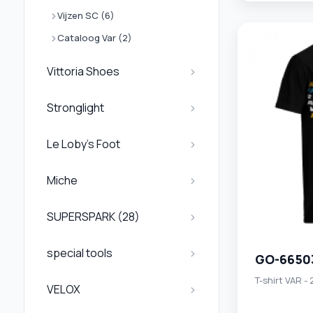
Vijzen SC (6)
Cataloog Var (2)
Vittoria Shoes
Stronglight
Le Loby's Foot
Miche
SUPERSPARK (28)
special tools
GO-6650
T-shirt VAR -
VELOX