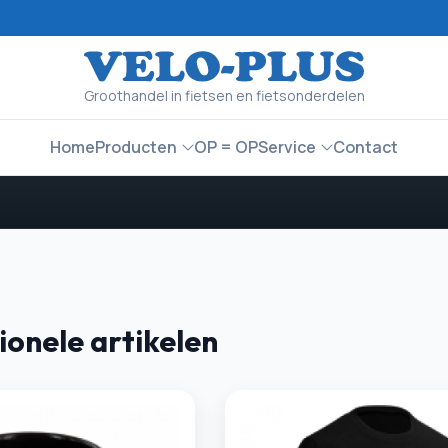
Groothandel in fietsen en fietsonderdelen
Home
Producten
OP = OP
Service
Contact
onele artikelen