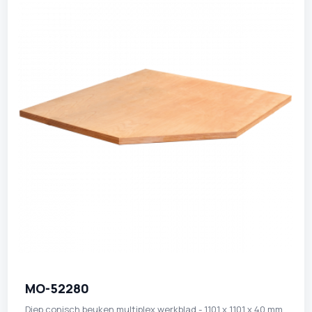
MO-52280
Diep conisch beuken multiplex werkblad - 1101 x 1101 x 40 mm