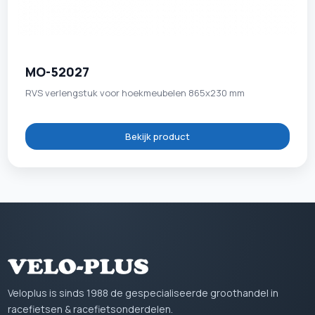
MO-52027
RVS verlengstuk voor hoekmeubelen 865x230 mm
Bekijk product
Veloplus is sinds 1988 de gespecialiseerde groothandel in
racefietsen & racefietsonderdelen.