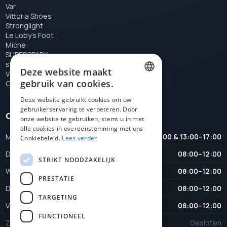
Var
Vittoria Shoes
Stronglight
Le Loby's Foot
Miche
SUPERSPARK
special tools
Deze website maakt
VELOX
gebruik van cookies.
Campagnolo
DUTCH
Deze website gebruikt cookies om uw
gebruikerservaring te verbeteren. Door
FRENCH
Openingstijden
onze website te gebruiken, stemt u in met
ENGLISH
alle cookies in overeenstemming met ons
Maandag
08:00–12:00 & 13:00–17:00
Cookiebeleid.
Lees verder
Dinsdag
08:00–12:00
STRIKT NOODZAKELIJK
Woensdag
08:00–12:00
PRESTATIE
Donderdag
08:00–12:00
TARGETING
Vrijdag
08:00–12:00
FUNCTIONEEL
Zaterdag
Gesloten