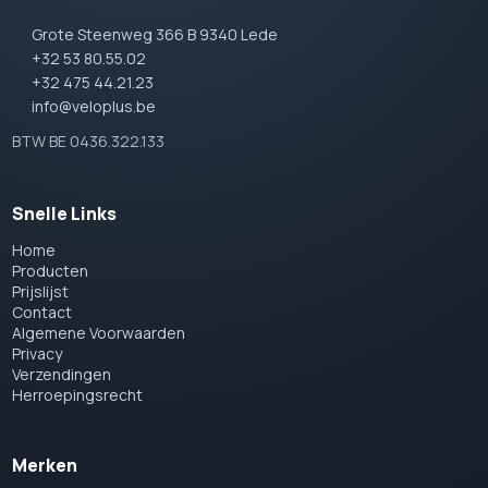
Grote Steenweg 366 B 9340 Lede
+32 53 80.55.02
+32 475 44.21.23
info@veloplus.be
BTW BE 0436.322.133
Snelle Links
Home
Producten
Prijslijst
Contact
Algemene Voorwaarden
Privacy
Verzendingen
Herroepingsrecht
Merken