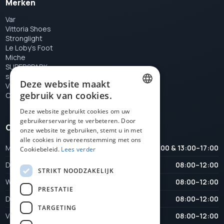
Merken
Var
Vittoria Shoes
Stronglight
Le Loby's Foot
Miche
SUPERSPARK
special tools
Deze website maakt
VELOX
gebruik van cookies.
Campagnolo
DUTCH
Deze website gebruikt cookies om uw
gebruikerservaring te verbeteren. Door
FRENCH
Openingstijden
onze website te gebruiken, stemt u in met
ENGLISH
alle cookies in overeenstemming met ons
Maandag
08:00–12:00 & 13:00–17:00
Cookiebeleid.
Lees verder
Dinsdag
08:00–12:00
STRIKT NOODZAKELIJK
Woensdag
08:00–12:00
PRESTATIE
Donderdag
08:00–12:00
TARGETING
Vrijdag
08:00–12:00