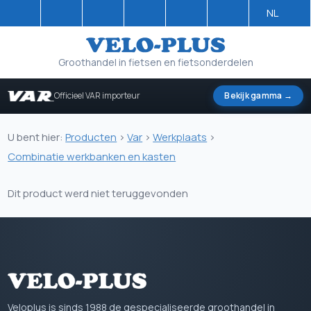
NL
Groothandel in fietsen en fietsonderdelen
Officieel VAR importeur
Bekijk gamma →
U bent hier:
Producten
>
Var
>
Werkplaats
>
Combinatie werkbanken en kasten
Dit product werd niet teruggevonden
Veloplus is sinds 1988 de gespecialiseerde groothandel in