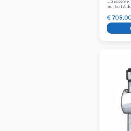
Ultrasoonrei
met korf & de
€ 705.0