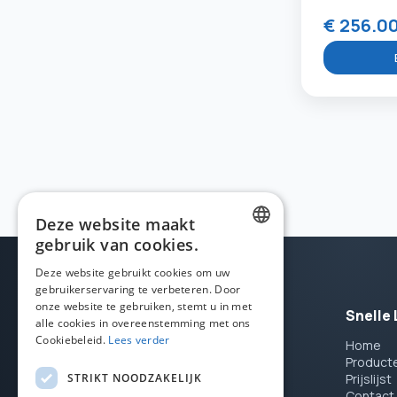
€ 256.0
Deze website maakt
gebruik van cookies.
DUTCH
Deze website gebruikt cookies om uw
gebruikerservaring te verbeteren. Door
FRENCH
onze website te gebruiken, stemt u in met
Snelle 
ENGLISH
alle cookies in overeenstemming met ons
Cookiebeleid.
Lees verder
Home
Veloplus is sinds 1988 de gespecialiseerde
Product
groothandel in racefietsen &
STRIKT NOODZAKELIJK
Prijslijst
racefietsonderdelen.
Contact