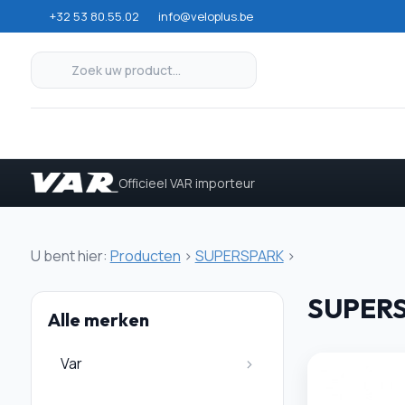
+32 53 80.55.02
info@veloplus.be
Officieel VAR importeur
U bent hier:
Producten
>
SUPERSPARK
>
SUPER
Alle merken
Var