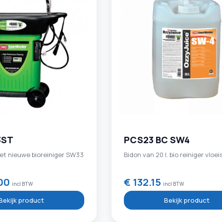
3ST
PCS23 BC SW4
et nieuwe bioreiniger SW33
Bidon van 20 l. bio reiniger vloe
.00
€ 132.15
incl BTW
incl BTW
Bekijk product
Bekijk product