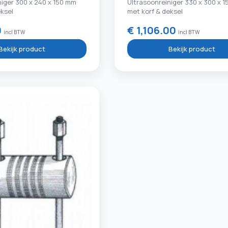
niger 300 x 240 x 150 mm
Ultrasoonreiniger 330 x 300 x 
ksel
met korf & deksel
0
€ 1,106.00
incl BTW
incl BTW
Bekijk product
Bekijk product