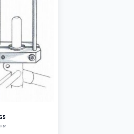
65
ker