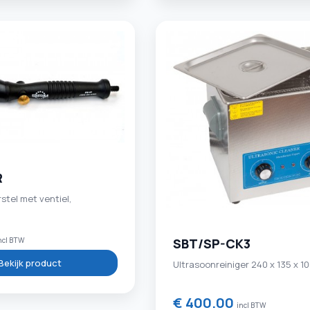
R
stel met ventiel,
ncl BTW
SBT/SP-CK3
Bekijk product
Ultrasoonreiniger 240 x 135 x 
€ 400.00
incl BTW