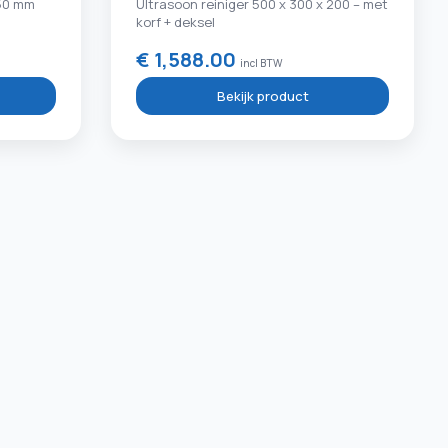
150 mm
Ultrasoon reiniger 500 x 300 x 200 – met
korf + deksel
€ 1,588.00
incl BTW
Bekijk product