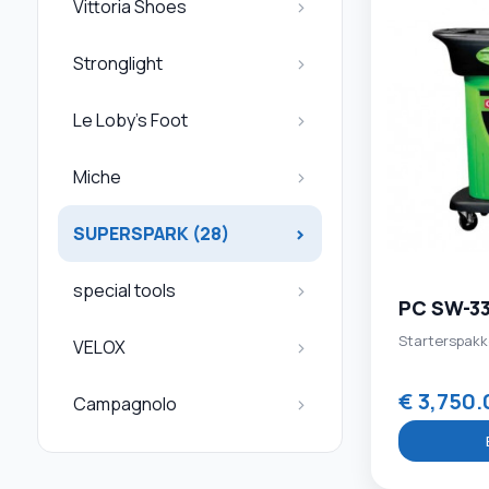
Vittoria Shoes
Stronglight
Le Loby's Foot
Miche
SUPERSPARK (28)
special tools
PC SW-3
Starterspakk
VELOX
€ 3,750
Campagnolo