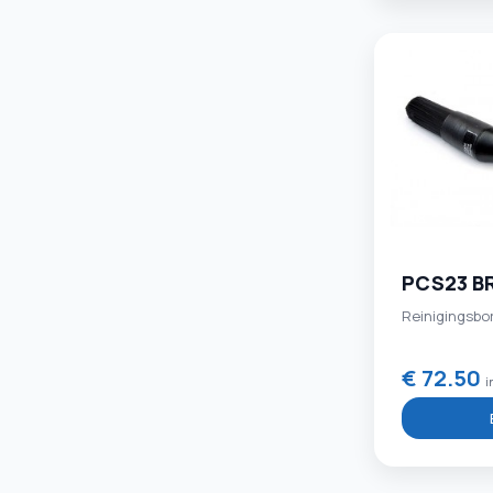
PCS23 B
Reinigingsbor
€ 72.50
i