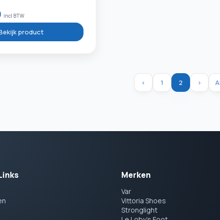
0
incl BTW
Bekijk product
<
1
2
>
A
Links
Merken
Var
en
Vittoria Shoes
Stronglight
Le Loby's Foot