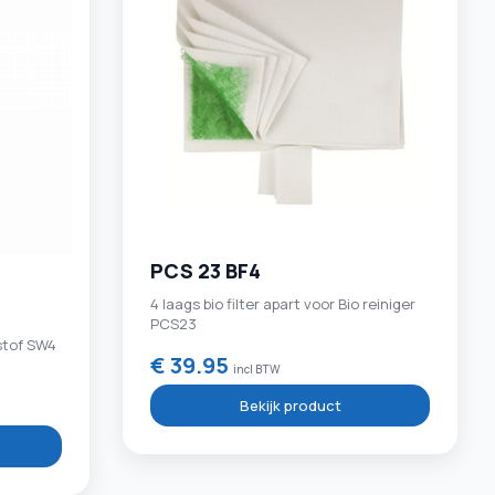
PCS 23 BF4
4 laags bio filter apart voor Bio reiniger
PCS23
istof SW4
€ 39.95
incl BTW
Bekijk product