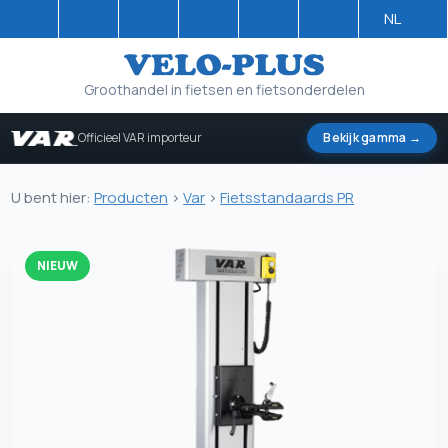
NL
Groothandel in fietsen en fietsonderdelen
Officieel VAR importeur
Bekijk gamma →
U bent hier:
Producten
>
Var
>
Fietsstandaards PR
NIEUW