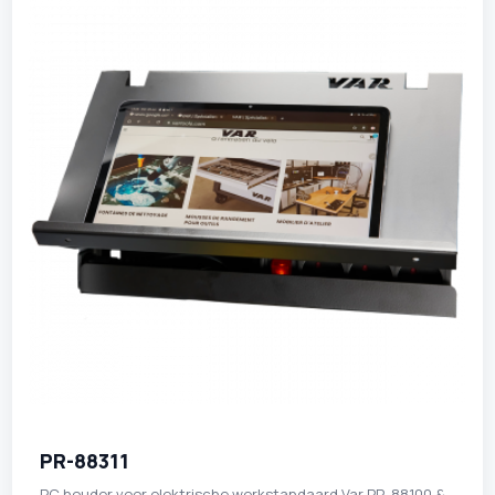
PR-88311
PC houder voor elektrische werkstandaard Var PR-88100 &