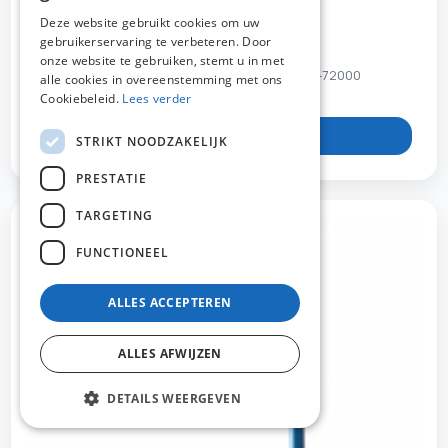
DUTCH
Deze website gebruikt cookies om uw
PR-90550
gebruikerservaring te verbeteren. Door
FRENCH
onze website te gebruiken, stemt u in met
Wandmontage van professionele klem Var PR-72000
ENGLISH
alle cookies in overeenstemming met ons
Cookiebeleid.
Lees verder
Bekijk product
STRIKT NOODZAKELIJK
PRESTATIE
TARGETING
FUNCTIONEEL
ALLES ACCEPTEREN
ALLES AFWIJZEN
DETAILS WEERGEVEN