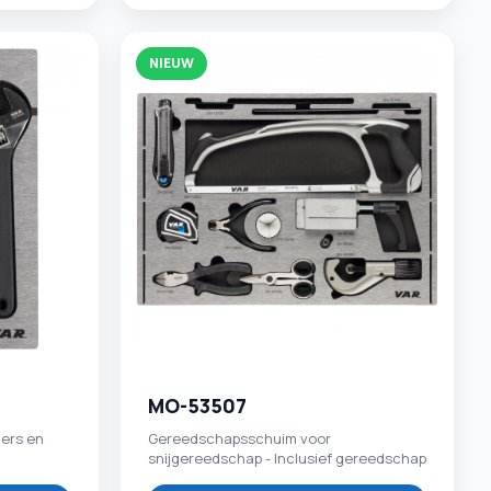
NIEUW
MO-53507
ers en
Gereedschapsschuim voor
snijgereedschap - Inclusief gereedschap