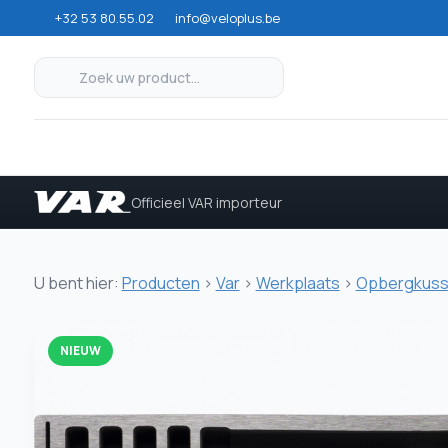
+32 53 80.55.02
info@veloplus.be
Officieel VAR importeur
U bent hier:
Producten
>
Var
>
Werkplaats
>
Opbergkuss
NIEUW