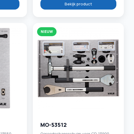
Bekijk product
NIEUW
MO-53512
13550 -
Gereedschapsschuim voor CD-13900,