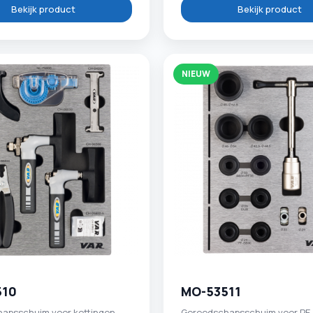
Bekijk product
Bekijk product
NIEUW
510
MO-53511
apsschuim voor kettingen -
Gereedschapsschuim voor PE-