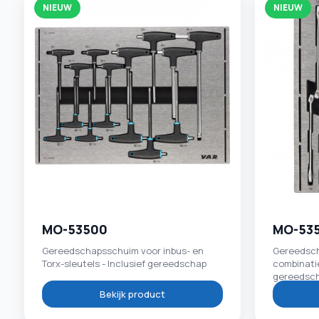
NIEUW
NIEUW
MO-53500
MO-53
Gereedschapsschuim voor inbus- en
Gereedsc
Torx-sleutels - Inclusief gereedschap
combinatie
gereedsc
Bekijk product