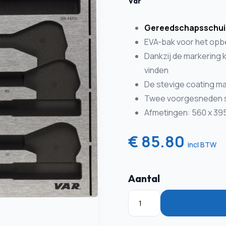
Var
Gereedschapsschui
EVA-bak voor het op
Dankzij de markering
vinden
De stevige coating m
Twee voorgesneden st
Afmetingen: 560 x 39
€ 85.80
incl BTW
Aantal