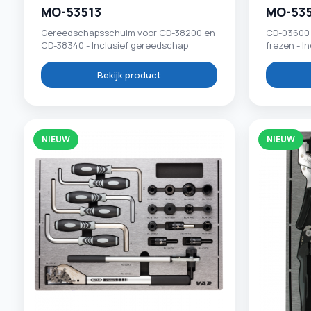
MO-53513
MO-53
Gereedschapsschuim voor CD-38200 en
CD-03600 
CD-38340 - Inclusief gereedschap
frezen - I
Bekijk product
NIEUW
NIEUW