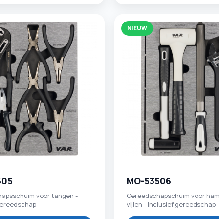
NIEUW
505
MO-53506
apsschuim voor tangen -
Gereedschapschuim voor ham
 gereedschap
vijlen - Inclusief gereedschap