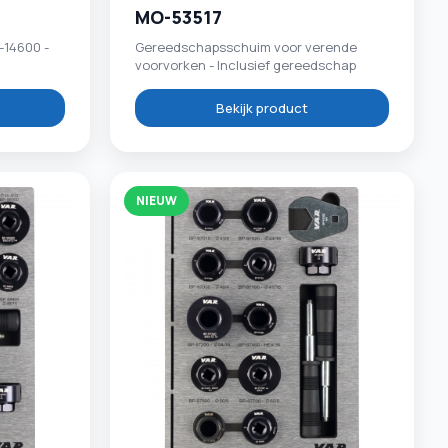
MO-53517
14600 -
Gereedschapsschuim voor verende
voorvorken - Inclusief gereedschap
Bekijk product
NIEUW