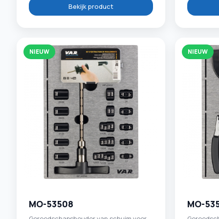
Bekijk product
NIEUW
NIEUW
MO-53508
MO-53
Gereedschapshouder van schuim voor
Gereedsch