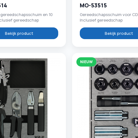
514
MO-53515
gereedschapsschuim en 10
Gereedschapsschuim voor CD-
nclusief gereedschap
Inclusief gereedschap
Bekijk product
Bekijk product
NIEUW