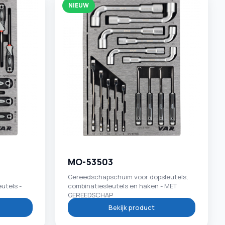
NIEUW
MO-53503
Gereedschapschuim voor dopsleutels,
utels -
combinatiesleutels en haken - MET
GEREEDSCHAP
Bekijk product