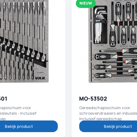
NIEUW
501
MO-53502
hapsschuim voor
Gereedschapsschuim voor
sleutels - Inclusief
schroevendraaiers en inbussle
hap
Inclusief gereedschap
Bekijk product
Bekijk product