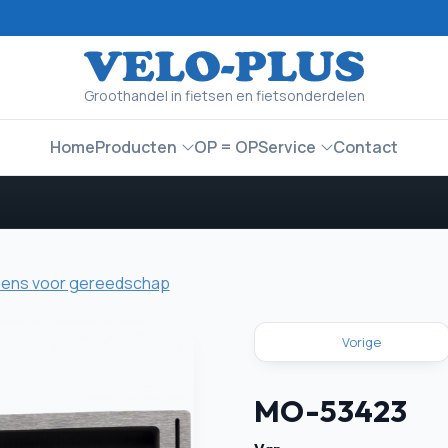
Groothandel in fietsen en fietsonderdelen
Home
Producten
OP = OP
Service
Contact
ens voor gereedschap
Vorige
MO-53423