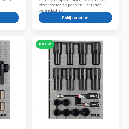
crankstellen en pedalen - Inclusief
gereedschap
Bekijk product
NIEUW