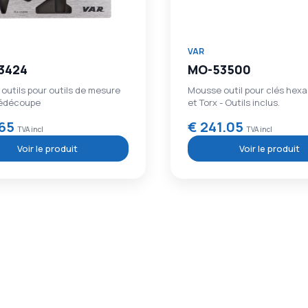
VAR
3500
BP-97100
outil pour clés hexagonales
Outil p/ écrou de boîtier Sh
- Outils inclus.
Ultegra, Fazua Ride 60
1.05
€ 47.80
TVA incl
TVA incl
Voir le produit
Voir le produit