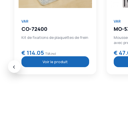
VAR
VAR
MO-53424
MO-5
Mousse outils pour outils de mesure
Mousse 
avec prédécoupe
et Torx 
€ 47.65
€ 24
TVA incl
Voir le produit
‹