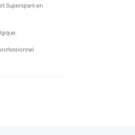
r et Superspark en
lgique.
professionnel