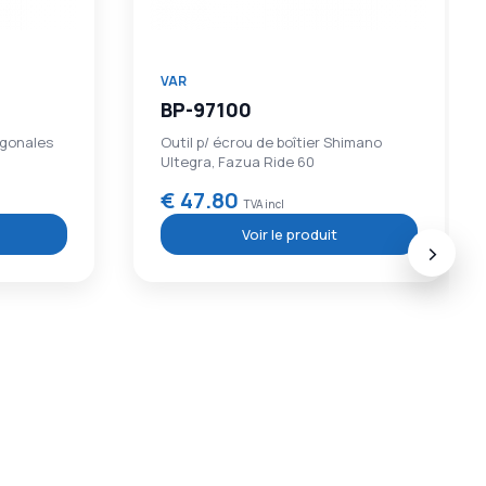
VAR
MO-53400
imano
Plateau en EVA pour ranger ses outils
dans le mobilier VAR
€ 76.50
TVA incl
Voir le produit
›