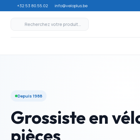
+32 53 80.55.02
info@veloplus.be
Depuis 1988
Grossiste en vél
pièces