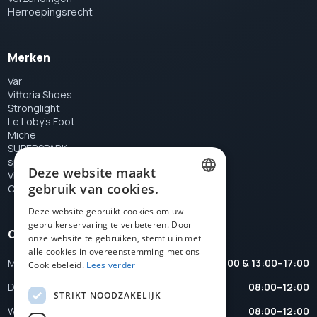
Herroepingsrecht
Merken
Var
Vittoria Shoes
Stronglight
Le Loby's Foot
Miche
SUPERSPARK
special tools
Deze website maakt
VELOX
gebruik van cookies.
Campagnolo
DUTCH
Deze website gebruikt cookies om uw
gebruikerservaring te verbeteren. Door
FRENCH
Openingstijden
onze website te gebruiken, stemt u in met
ENGLISH
alle cookies in overeenstemming met ons
Maandag
08:00–12:00 & 13:00–17:00
Cookiebeleid.
Lees verder
Dinsdag
08:00–12:00
STRIKT NOODZAKELIJK
Woensdag
08:00–12:00