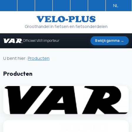
NL
Groothandel in fietsen en fietsonderdelen
Officieel VAR importeur
Bekijk gamma →
U bent hier:
Producten
Producten
Var